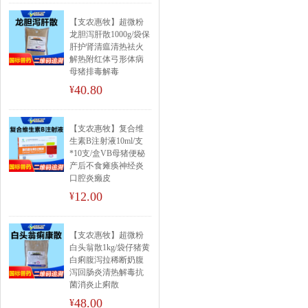
【支农惠牧】超微粉
龙胆泻肝散1000g/袋保
肝护肾清瘟清热祛火
解热附红体弓形体病
母猪排毒解毒
40.80
¥
【支农惠牧】复合维
生素B注射液10ml/支
*10支/盒VB母猪便秘
产后不食瘫痪神经炎
口腔炎癞皮
12.00
¥
【支农惠牧】超微粉
白头翁散1kg/袋仔猪黄
白痢腹泻拉稀断奶腹
泻回肠炎清热解毒抗
菌消炎止痢散
48.00
¥