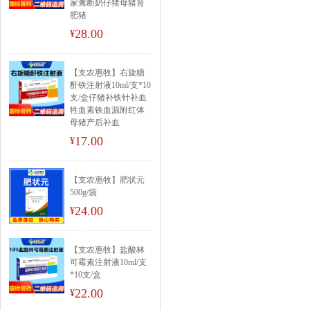
家禽断奶仔猪母猪育
肥猪
28.00
¥
【支农惠牧】右旋糖
酐铁注射液10ml/支*10
支/盒仔猪补铁针补血
牲血素铁血源附红体
母猪产后补血
17.00
¥
【支农惠牧】肥状元
500g/袋
24.00
¥
【支农惠牧】盐酸林
可霉素注射液10ml/支
*10支/盒
22.00
¥