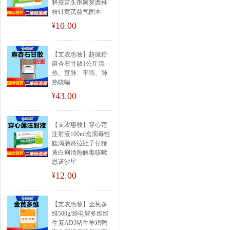
释疫苗头孢阿莫西林
粉针黄芪益气固本
10.00
¥
【支农惠牧】超微粉
麻杏石甘散1公斤清
热、宣肺、平喘、肺
热咳喘
43.00
¥
【支农惠牧】穿心莲
注射液100ml盒病毒性
腹泻肠炎拉肚子仔猪
黄白痢清热解毒咳嗽
恩诺沙星
12.00
¥
【支农惠牧】金芪多
维500g/袋电解多维维
生素AD3猪牛羊鸡鸭