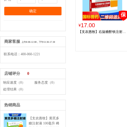
17.00
¥
【支农惠牧】右旋糖酐铁注射液
10ml/支*10支/盒仔猪补铁针补血
商家客服
牲血素铁血源附红体母猪产后补
上午8:00-12:00，下午13:30-17:30
血
联系电话：400-060-1221
店铺评分
0
响应速度（0）
服务态度（0）
处理结果（0）
热销商品
【支农惠牧】黄芪多
糖注射液 100毫升 稀