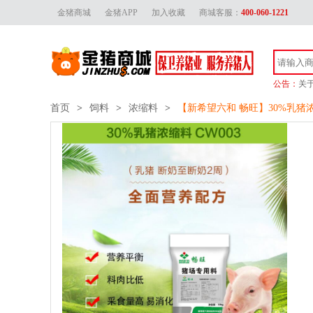
金猪商城
金猪APP
加入收藏
商城客服：
400-060-1221
公告：
关
金
首页
>
饲料
>
浓缩料
>
【新希望六和 畅旺】30%乳猪浓缩料 
金猪
关