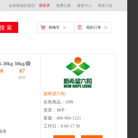
金猪商城欢迎您!
请登录
免费注册
服务中心
商家入驻
>
>
购物车
我的订单
kg 30kg/袋
58
67
晒单
新希望六和
在售商品：
19
件
资质：
16
个
客服：400-060-1221
工作日：
8:00-17:30
服务