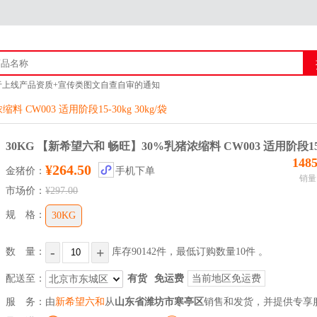
于上线产品资质+宣传类图文自查自审的通知
猪官方客服联系方式
CW003 适用阶段15-30kg 30kg/袋
商城上线产品审核的通知 附新广告法「1 - 29禁」
于供应商上传企业资质公告
30KG 【新希望六和 畅旺】30%乳猪浓缩料 CW003 适用阶段15-30
148
¥264.50
金猪价：
手机下单
销量
市场价：
¥297.00
规 格：
30KG
-
+
数 量：
库存
90142
件，最低订购数量
10
件
。
配送至：
有货
免运费
当前地区免运费
北京市东城区
服 务：
由
新希望六和
从
山东省潍坊市寒亭区
销售和发货，并提供专享