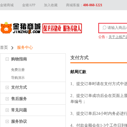
金猪商城
金猪APP
加入收藏
商城客服：
400-060-1221
公告：
关于上线产
金猪官方客

首页
服务中心
金猪商城上线
支付方式
购物指南
关于供应商
免费注册
邮局汇款
导购演示
1
、提交订单时请在支付方式中选
支付方式
2
、提交订单成功后会在页面上显
售后服务
单编号；
常见问题
3
、提交订单后
24
小时内务必进
服务协议
4
、付款金额会在
1-3
个工作日到