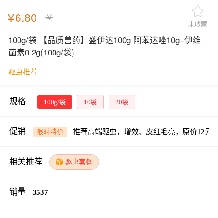
￥
6.80
￥
未收藏
100g/袋 【品质兽药】盛伊达100g 阿苯达唑10g+伊维
菌素0.2g
(100g/袋)
驱虫推荐
规格
100g/袋
10袋
20袋
促销
推荐高端驱虫，增效、皮红毛亮，原价12元，
限时特价
相关推荐
驱虫套餐
销量
3537