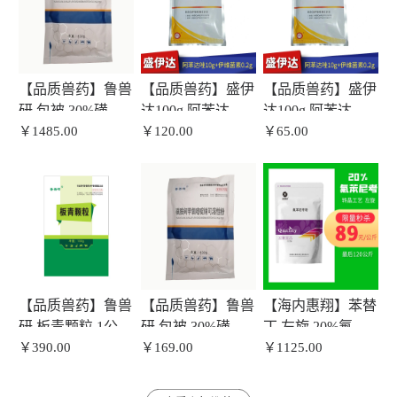
【品质兽药】鲁兽
【品质兽药】盛伊
【品质兽药】盛伊
研 包被 30%磺胺
达100g 阿苯达唑
达100g 阿苯达唑
间甲氧嘧啶钠可溶
￥1485.00
10g+伊维菌素0.2g
￥120.00
10g+伊维菌素0.2g
￥65.00
性粉100g/袋 1公斤
拌料1-2吨
【品质兽药】鲁兽
【品质兽药】鲁兽
【海内惠翔】苯替
研 板青颗粒 1公斤
研 包被 30%磺胺
丁 左旋 20%氟苯
（100g*10袋） 每
￥390.00
间甲氧嘧啶钠可溶
￥169.00
尼考 1kg/袋 固体
￥1125.00
公斤拌料1500斤，
性粉100g/袋 1公斤
分散技术+纳米转
饮水3000斤
拌料1-2吨
晶工艺