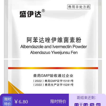
距结束还剩：
限时
￥6.80
限时特价
特价
天
:
:
11
14
26
40