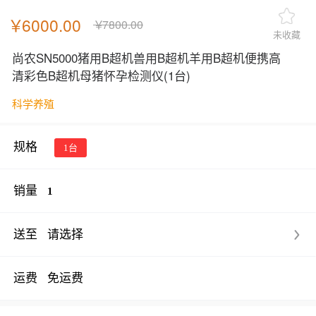
￥
6000.00
￥
7800.00
未收藏
尚农SN5000猪用B超机兽用B超机羊用B超机便携高
清彩色B超机母猪怀孕检测仪
(1台)
科学养殖
规格
1台
销量
1
送至
请选择
运费
免运费