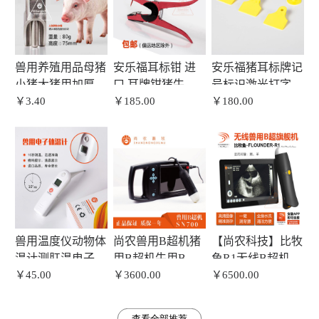
兽用养殖用品母猪
安乐福耳标钳 进
安乐福猪耳标牌记
小猪大猪用加厚不
口 耳牌钳猪牛羊
号标识激光打字带
锈钢猪水嘴猪水咀
￥3.40
耳号钳 耳标安装
￥185.00
字耳号牌耳牌耳标
￥180.00
猪自动饮水器
器 兽用耳标钳
养猪器械
兽用温度仪动物体
尚农兽用B超机猪
【尚农科技】比牧
温计测肛温电子体
用B超机牛用B超
鱼R1无线B超机防
温计猪用宠物用体
￥45.00
机便携式高清彩色
￥3600.00
水WiFi掌上兽用B
￥6500.00
温计
b超
超机手机B超
查看全部推荐