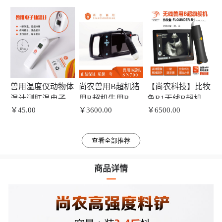
猪自动饮水器
器 兽用耳标钳
养猪器械
兽用温度仪动物体
尚农兽用B超机猪
【尚农科技】比牧
温计测肛温电子体
用B超机牛用B超
鱼R1无线B超机防
温计猪用宠物用体
￥45.00
机便携式高清彩色
￥3600.00
水WiFi掌上兽用B
￥6500.00
温计
b超
超机手机B超
查看全部推荐
商品详情