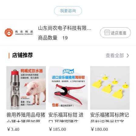
我要咨询
山东尚农电子科技有限公司
进店逛逛
商品数量 19
店铺推荐
查看全部
兽用养殖用品母猪
安乐福耳标钳 进
安乐福猪耳标牌记
小猪大猪用加厚不
口 耳牌钳猪牛羊
号标识激光打字带
锈钢猪水嘴猪水咀
￥3.40
耳号钳 耳标安装
￥185.00
字耳号牌耳牌耳标
￥180.00