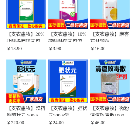
【支农惠牧】20%
【支农惠牧】10%
【支农惠牧】麻杏
盐酸多西环素可溶
硫酸黏菌素可溶性
石甘颗粒
性粉
￥13.90
粉100g
￥3.90
￥16.00
【支农惠牧】整箱
【支农惠牧】肥状
【支农惠牧】微粉
购肥状元 500g/袋
元500g/袋
清瘟败毒散1000g/
*30袋/箱
￥720.00
￥24.00
袋
￥46.00