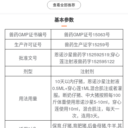
查看全部推荐
基本参数
兽药GMP证书编号
兽药GMP证号15063号
生产许可证号
兽药生产证字15259号
恩诺沙星兽药字152592519;穿心
批准文号
莲注射液兽药字152595122
剂型
注射剂
10天以内仔猪，恩诺沙星注射液
0.5ML+穿心莲1ML混合肌注或者灌
服。断奶仔猪、中大猪按照每100
用法用量
斤体重使用恩诺沙星5-10ml，穿心
莲使用10ml，混合肌注，每天一
次，连用3天。
保育,仔猪,育肥猪,后备母猪,牛羊,其