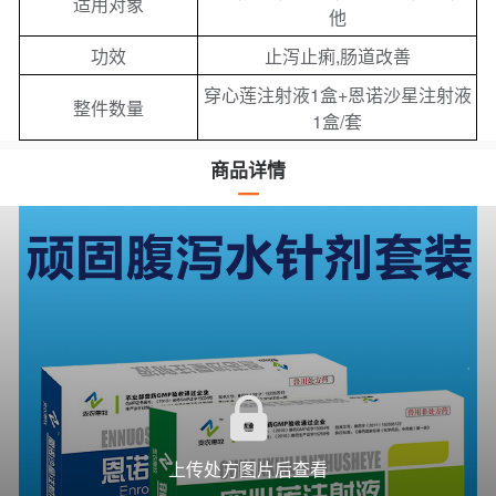
适用对象
他
功效
止泻止痢,肠道改善
穿心莲注射液1盒+恩诺沙星注射液
整件数量
1盒/套
商品详情
上传处方图片后查看