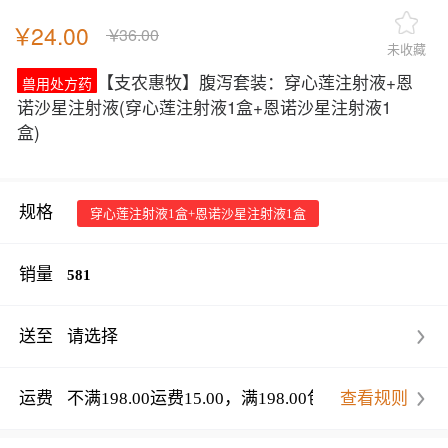
￥
24.00
￥
36.00
未收藏
【支农惠牧】腹泻套装：穿心莲注射液+恩
兽用处方药
诺沙星注射液
(穿心莲注射液1盒+恩诺沙星注射液1
盒)
规格
穿心莲注射液1盒+恩诺沙星注射液1盒
销量
581
送至
请选择
运费
不满198.00运费15.00，满198.00包邮
查看规则