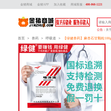
金猪商城
金猪APP
加入收藏
商城客服：
400-060-1221
公告：
关
金
首页
>
兽药
>
呼吸道
>
【绿健兽药】麻杏石甘颗粒100g
金猪
关