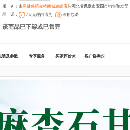
服 务：
由
绿健兽药金猪商城旗舰店
从
河北省保定市安国市
销售和发货
承 诺：
7天无理由退货
破损包退
该商品已下架或已售完
包装及参数
专享服务
买家评价
(8)
客户咨询
(5)