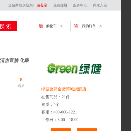
金猪商城欢迎您!
请登录
免费注册
服务中心
商家入驻
>
>
购物车
我的订单
兽用清热宣肺 化痰
8
晒单
绿健兽药金猪商城旗舰店
在售商品：
21
件
资质：
4
个
客服：400-060-1221
工作日：
8:00—18:00