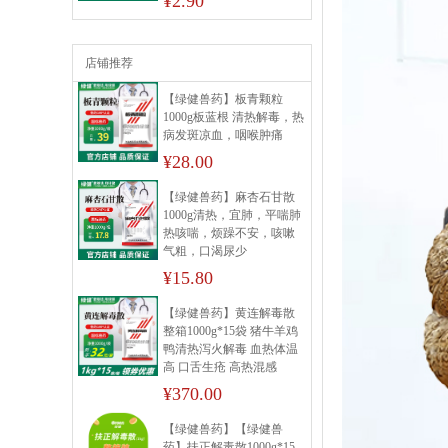
¥2.90
店铺推荐
【绿健兽药】板青颗粒
1000g板蓝根 清热解毒，热
病发斑凉血，咽喉肿痛
¥28.00
【绿健兽药】麻杏石甘散
1000g清热，宜肺，平喘肺
热咳喘，烦躁不安，咳嗽
气粗，口渴尿少
¥15.80
【绿健兽药】黄连解毒散
整箱1000g*15袋 猪牛羊鸡
鸭清热泻火解毒 血热体温
高 口舌生疮 高热混感
¥370.00
【绿健兽药】【绿健兽
药】扶正解毒散1000g*15