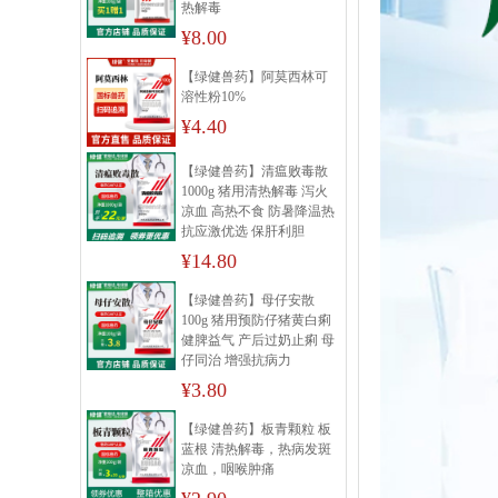
热解毒
¥8.00
【绿健兽药】阿莫西林可
溶性粉10%
¥4.40
【绿健兽药】清瘟败毒散
1000g 猪用清热解毒 泻火
凉血 高热不食 防暑降温热
抗应激优选 保肝利胆
¥14.80
【绿健兽药】母仔安散
100g 猪用预防仔猪黄白痢
健脾益气 产后过奶止痢 母
仔同治 增强抗病力
¥3.80
【绿健兽药】板青颗粒 板
蓝根 清热解毒，热病发斑
凉血，咽喉肿痛