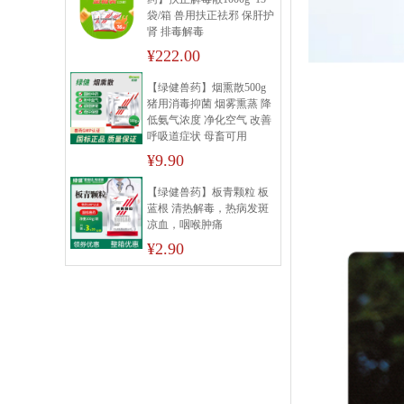
袋/箱 兽用扶正祛邪 保肝护
肾 排毒解毒
¥222.00
【绿健兽药】烟熏散500g
猪用消毒抑菌 烟雾熏蒸 降
低氨气浓度 净化空气 改善
呼吸道症状 母畜可用
¥9.90
【绿健兽药】板青颗粒 板
蓝根 清热解毒，热病发斑
凉血，咽喉肿痛
¥2.90