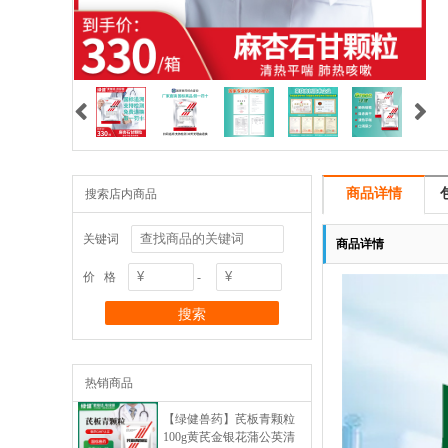


商品详情
搜索店内商品
关键词
商品详情
价 格
-
热销商品
【绿健兽药】芪板青颗粒
100g黄芪金银花蒲公英清