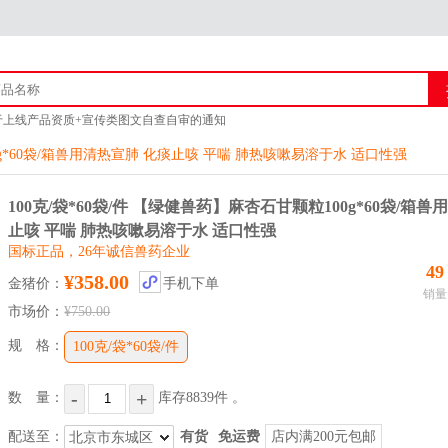
于上线产品资质+宣传类图文自查自审的通知
猪官方客服联系方式
*60袋/箱兽用清热宣肺 化痰止咳 平喘 肺热咳嗽易溶于水 适口性强
商城上线产品审核的通知 附新广告法「1 - 29禁」
于供应商上传企业资质公告
100克/袋*60袋/件 【绿健兽药】麻杏石甘颗粒100g*60袋/箱
止咳 平喘 肺热咳嗽易溶于水 适口性强
国标正品，26年诚信兽药企业
49
¥358.00
金猪价：
手机下单
销量
市场价：
¥750.00
规 格：
100克/袋*60袋/件
-
+
数 量：
库存
8839
件
。
配送至：
有货
免运费
店内满200元包邮
北京市东城区