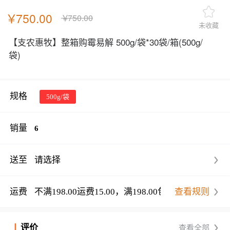
￥
750.00
￥
750.00
未收藏
【支农惠牧】整箱购霉易解 500g/袋*30袋/箱
(500g/
袋)
规格
500g/袋
销量
6
送至
请选择
运费
不满198.00运费15.00，满198.00包邮
查看规则
评价
查看全部