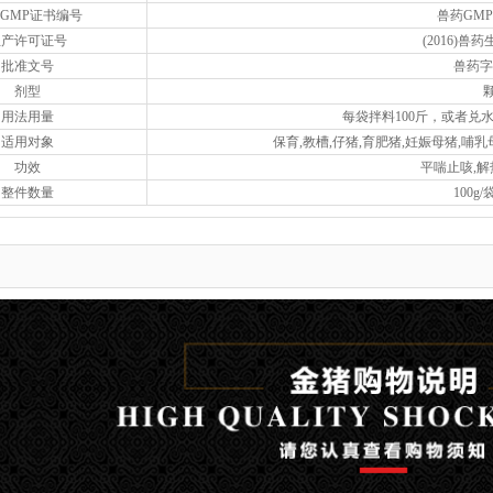
GMP证书编号
兽药GMP
生产许可证号
(2016)兽
批准文号
兽药字1
剂型
用法用量
每袋拌料100斤，或者兑水
适用对象
保育,教槽,仔猪,育肥猪,妊娠母猪,哺乳
功效
平喘止咳,解
整件数量
100g/