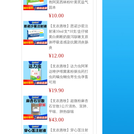
孢阿莫西林粉针黄芪益气
固本
¥10.00
【支农惠牧】恩诺沙星注
射液10ml/支*10支/盒仔猪
黄白痢断奶腹泻咳嗽支原
体呼吸道感染抗菌消炎肠
炎
¥12.00
【支农惠牧】达力虫阿苯
达唑伊维菌素粉驱虫药打
虫药螨虫蛔虫寄生虫孕畜
可用
¥19.90
【支农惠牧】超微粉麻杏
石甘散1公斤清热、宣肺、
平喘、肺热咳喘
¥43.00
【支农惠牧】穿心莲注射