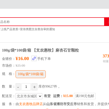
于上线产品资质+宣传类图文自查自审的通知
猪官方客服联系方式
商城上线产品审核的通知 附新广告法「1 - 29禁」
于供应商上传企业资质公告
100g/袋*100袋/箱 【支农惠牧】麻杏石甘颗粒
37
¥16.00
金猪价：
手机下单
销量
市场价：
¥25.00
规 格：
100g/袋*100袋/箱
-
+
数 量：
库存
99627
件
。
配送至：
有货
运费：
¥15.00
满198元包邮
北京市东城区
服 务：
由
支农惠牧品牌店
从
山东省潍坊市安丘市
销售和发货，并提供