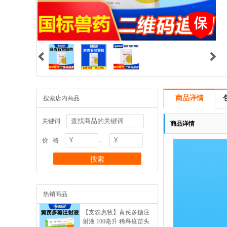


商品详情
搜索店内商品
关键词
商品详情
价 格
-
热销商品
【支农惠牧】黄芪多糖注
射液 100毫升 稀释疫苗头