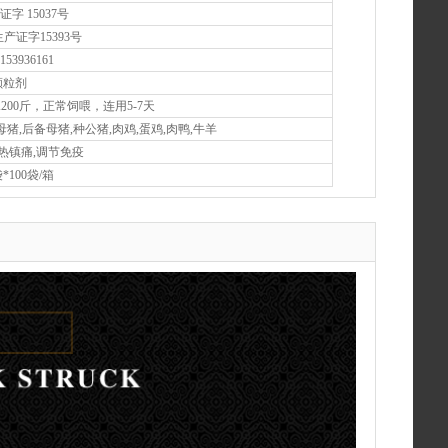
证字 15037号
药生产证字15393号
53936161
颗粒剂
200斤，正常饲喂，连用5-7天
母猪,后备母猪,种公猪,肉鸡,蛋鸡,肉鸭,牛羊
热镇痛,调节免疫
袋*100袋/箱