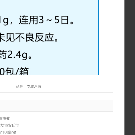
品牌：支农惠牧
农惠牧
潍坊市安丘市
袋*100袋/箱