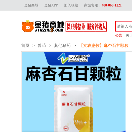
金猪商城
金猪APP
加入收藏
商城客服：
400-060-1221
公告：
关
金
首页
>
兽药
>
其他猪药
>
【支农惠牧】麻杏石甘颗粒
金猪
关