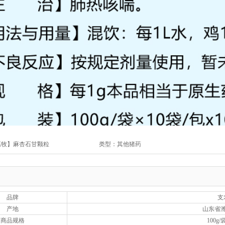
惠牧】麻杏石甘颗粒
类型：其他猪药
品牌
支
产地
山东省
商品规格
100g/