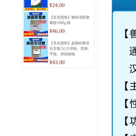
¥24.00
【支农惠牧】微粉清瘟败
毒散1000g/袋
¥46.00
【支农惠牧】超微粉麻杏
石甘散1公斤清热、宣肺、
平喘、肺热咳喘
¥43.00