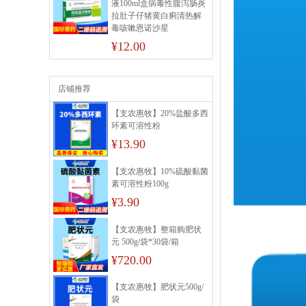
液100ml盒病毒性腹泻肠炎
拉肚子仔猪黄白痢清热解
毒咳嗽恩诺沙星
¥12.00
店铺推荐
【支农惠牧】20%盐酸多西
环素可溶性粉
¥13.90
【支农惠牧】10%硫酸黏菌
素可溶性粉100g
¥3.90
【支农惠牧】整箱购肥状
元 500g/袋*30袋/箱
¥720.00
【支农惠牧】肥状元500g/
袋