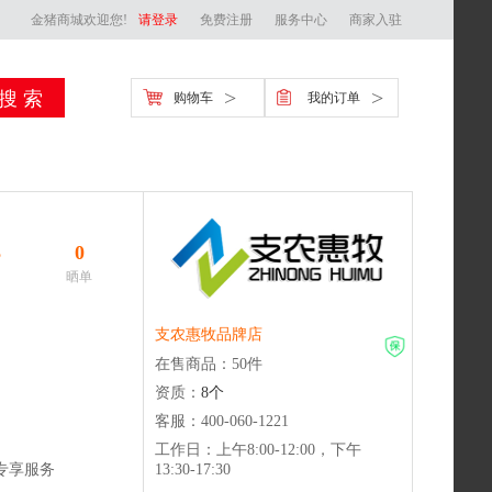
金猪商城欢迎您!
请登录
免费注册
服务中心
商家入驻
>
>
购物车
我的订单
3
0
晒单
支农惠牧品牌店
在售商品：
50
件
资质：
8
个
客服：400-060-1221
工作日：
上午8:00-12:00，下午
专享服务
13:30-17:30