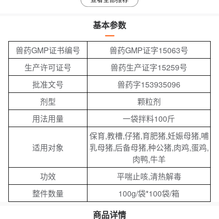
基本参数
兽药GMP证书编号
兽药GMP证字15063号
生产许可证号
兽药生产证字15259号
批准文号
兽药字153935096
剂型
颗粒剂
用法用量
一袋拌料100斤
保育,教槽,仔猪,育肥猪,妊娠母猪,哺
适用对象
乳母猪,后备母猪,种公猪,肉鸡,蛋鸡,
肉鸭,牛羊
功效
平喘止咳,清热解毒
整件数量
100g/袋*100袋/箱
商品详情