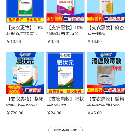
【支农惠牧】20%
【支农惠牧】10%
【支农惠牧】麻杏
盐酸多西环素可溶
硫酸黏菌素可溶性
石甘颗粒
性粉
￥13.90
粉100g
￥3.90
￥16.00
【支农惠牧】整箱
【支农惠牧】肥状
【支农惠牧】微粉
购肥状元 500g/袋
元500g/袋
清瘟败毒散1000g/
*30袋/箱
￥720.00
￥24.00
袋
￥46.00
查看全部推荐