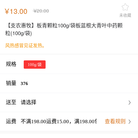
￥
13.00
￥
20.00
未收藏
【支农惠牧】板青颗粒100g/袋板蓝根大青叶中药颗
粒
(100g/袋)
风热感冒见证发热。
规格
100g/袋
销量
376
送至
请选择
运费
不满198.00运费15.00，满198.00包邮
查看规则