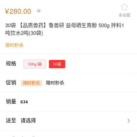
￥
280.00
￥
未收藏
30袋 【品质兽药】鲁兽研 益母硒生育酚 500g 拌料1
吨饮水2吨
(30袋)
限时秒杀
规格
500g/袋
30袋
促销
限时秒杀
限时秒杀
销量
634
送至
请选择