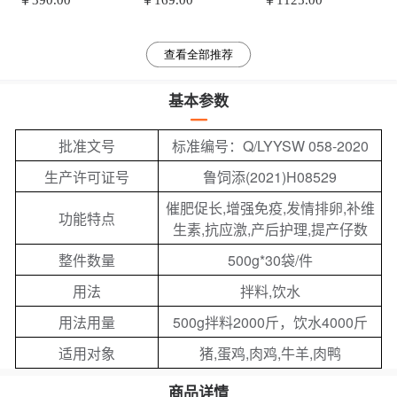
（100g*10袋） 每
￥390.00
间甲氧嘧啶钠可溶
￥169.00
尼考 1kg/袋 固体
￥1125.00
公斤拌料1500斤，
性粉100g/袋 1公斤
分散技术+纳米转
饮水3000斤
拌料1-2吨
晶工艺
查看全部推荐
基本参数
批准文号
标准编号：Q/LYYSW 058-2020
生产许可证号
鲁饲添(2021)H08529
催肥促长,增强免疫,发情排卵,补维
功能特点
生素,抗应激,产后护理,提产仔数
整件数量
500g*30袋/件
用法
拌料,饮水
用法用量
500g拌料2000斤，饮水4000斤
适用对象
猪,蛋鸡,肉鸡,牛羊,肉鸭
商品详情