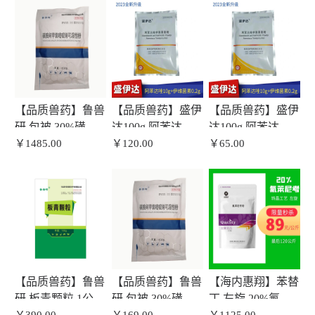
【品质兽药】鲁兽
【品质兽药】盛伊
【品质兽药】盛伊
研 包被 30%磺胺
达100g 阿苯达唑
达100g 阿苯达唑
间甲氧嘧啶钠可溶
￥1485.00
10g+伊维菌素0.2g
￥120.00
10g+伊维菌素0.2g
￥65.00
性粉100g/袋 1公斤
拌料1-2吨
【品质兽药】鲁兽
【品质兽药】鲁兽
【海内惠翔】苯替
研 板青颗粒 1公斤
研 包被 30%磺胺
丁 左旋 20%氟苯