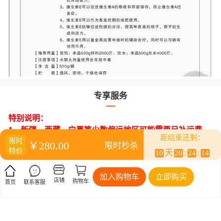
专享服务
特别说明：
1、新疆、西藏、宁夏等少数偏远地区可能需要另补运费，
距结束还剩：
下单前请联系客服咨询：400-060-1221
限时
￥280.00
限时秒杀
特价
2、请您在收取货物时，务必开箱查验，与订单核验是否存
天
:
:
10
20
24
13
在破损、缺件或者收到商品不符等情况，如有问题请及时
联系商城客服（签收后超过48小时将无法进行订单索
加入购物车
立即购买
店铺
购物车
首页
联系客服
赔），并拍照、录制视频留证，以便我们为您快速处理。
3、本店所售发酵型中药，开袋后请尽快使用，如因开袋后
存放不当或包装破损等情况，使用前请仔细查看，一旦出