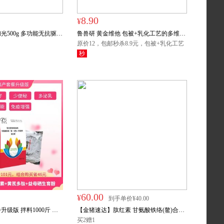
8.90
¥
500g 多功能无抗驱虫
鲁兽研 黄金维他 包被+乳化工艺的多维
内外驱虫线虫吸虫蛔虫绦
500g 饮水3000斤 拌料1500斤
原价12，包邮秒杀8.9元，包被+乳化工艺
的多维，限量300袋
秒
秒杀
买2赠1
60.00
¥
到手单价¥40.00
升级版 拌料1000斤 怀
【金猪速达】肽红素 甘氨酸铁络(鳌)合物
通用
买2赠1
甘氯酸锌 1kg/袋 拌料1000斤