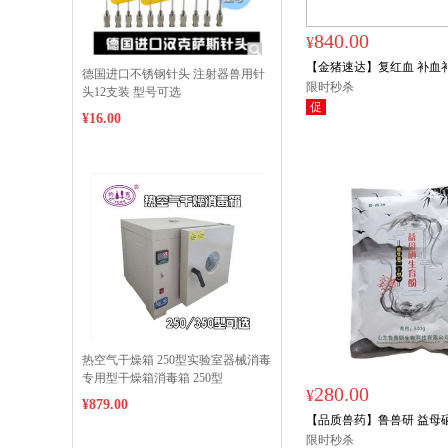
840.00
¥
【金猪速达】复红血 补血
德国进口不锈钢针头 注射器兽用针
母猪营养 可饮水可拌料
限时秒杀
头12支装 型号可选
促
¥16.00
限时秒杀
热空气干燥箱 250型实验室器械消毒
专用型干燥箱消毒箱 250型
280.00
¥
¥879.00
【品质兽药】鲁兽研 益母硒生
拌料1吨饮水2吨
限时秒杀