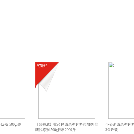
买5赠2
版 500g/袋
【普特威】霉必解 混合型饲料添加剂 母
小金砖 混合型饲料
猪脱霉剂 500g拌料2000斤
3公斤装