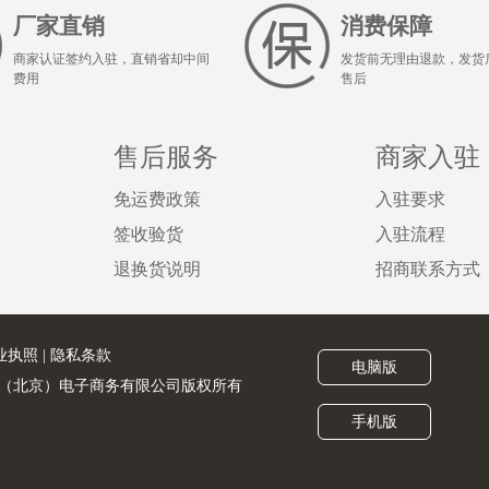
厂家直销
消费保障
商家认证签约入驻，直销省却中间
发货前无理由退款，发货
费用
售后
售后服务
商家入驻
免运费政策
入驻要求
签收验货
入驻流程
退换货说明
招商联系方式
业执照
|
隐私条款
电脑版
served. 金猪联合（北京）电子商务有限公司版权所有
手机版