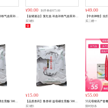
90.00
49.00
¥
¥
到手单价¥75.00
补铁气血双补
【金猪速达】复红血 补血补铁气血双补
【中农神牧】虫扫光
母猪营养 可饮水可拌料
买5赠1
药 孕畜可用 体
买二赠一
促
虫等
买1赠1
限时
15.00
55.00
¥
¥
育酚 500g
【品质兽药】鲁兽研 益母硒生育酚 500g
55元母猪高产套餐
拌料1吨饮水2吨
买1赠1
孕母猪/哺乳母猪
限时秒杀