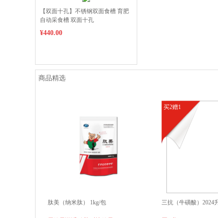
【双面十孔】不锈钢双面食槽 育肥
自动采食槽 双面十孔
¥440.00
商品精选
买2赠1
肽美（纳米肽） 1kg/包
三抗（牛磺酸）2024升级