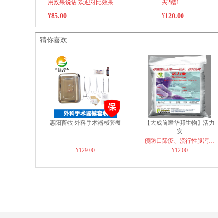
用效果说话 欢迎对比效果
买2赠1
¥85.00
¥120.00
猜你喜欢
惠阳畜牧 外科手术器械套餐
【大成前瞻华邦生物】活力
安
预防口蹄疫、流行性腹泻、
¥129.00
抗细菌、抗病毒、补液盐、
¥12.00
补维生素四位一体