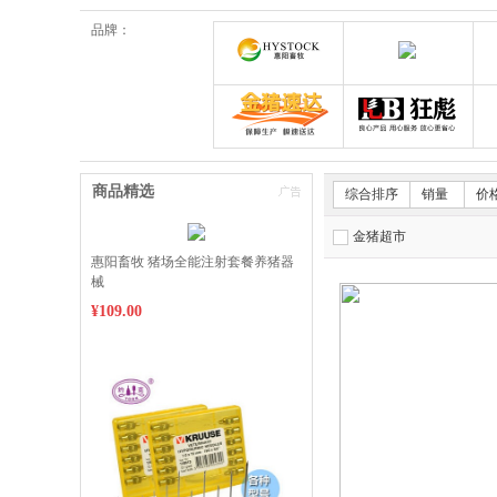
品牌：
郑州惠阳畜牧科技有限公
欧诺
金猪速达体验店
狂彪
商品精选
综合排序
销量
价
金猪超市
惠阳畜牧 猪场全能注射套餐养猪器
械
限时秒杀
¥109.00