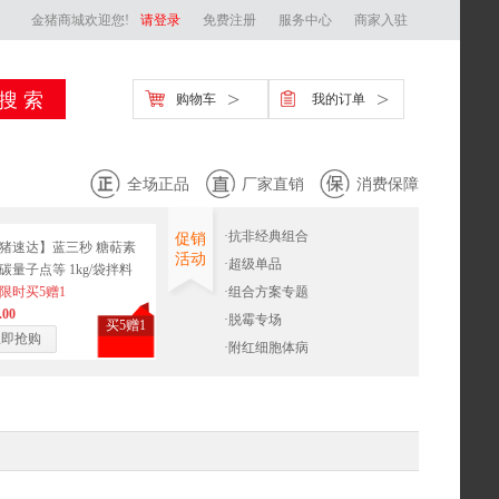
金猪商城欢迎您!
请登录
免费注册
服务中心
商家入驻
>
>
购物车
我的订单
全场正品
厂家直销
消费保障
·
抗非经典组合
促销
猪速达】蓝三秒 糖萜素
活动
·
超级单品
碳量子点等 1kg/袋拌料
0-2000斤
限时买5赠1
·
组合方案专题
.00
·
脱霉专场
买5赠1
立即抢购
·
附红细胞体病