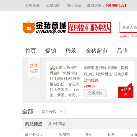
金猪商城
金猪APP
加入收藏
商城客服：
400-060-1221
公告：
关
金
首页
促销
秒杀
金猪超市
品牌
金猪
关
热卖
金猪宝 教槽料-乳猪6+1饲料
推荐
粉加粒 1袋饲料送1袋免疫期
奶粉（含在饲料大包装内）
促销优惠
（云南、新疆、青海、西
¥198.00
促销优
藏、广东广西等边远地区不
立即抢购
惠
包邮，运费另计）
全部
×
>
提产仔数
>
商品筛选
共
8
个商品
商品分类：
添加剂
兽药
饲料
设