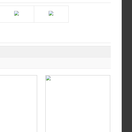
店
绿健兽药金猪商城旗舰店
品质兽药直营店
白云牧港集团金猪商城旗舰店
店
南京科杰生物
限量秒杀