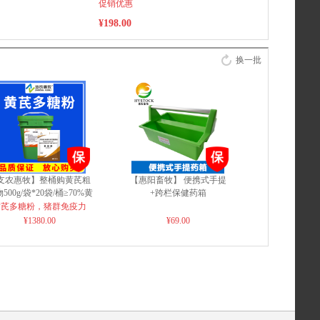
内）（云南、新疆、青海、西藏、广东
促销优惠
广西等边远地区不包邮，运费另计）
¥198.00
换一批
支农惠牧】整桶购黄芪粗
【惠阳畜牧】 便携式手提
500g/袋*20袋/桶≥70%黄
+跨栏保健药箱
芪多糖粉饲料添加剂僵猪
黄芪多糖粉，猪群免疫力
¥1380.00
¥69.00