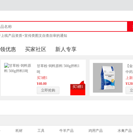
于上线产品资质+宣传类图文自查自审的通知
猪官方客服联系方式
领优惠
买家社区
新人专享
商城上线产品审核的通知 附新广告法「1 - 29禁」
于供应商上传企业资质公告
甘草粉 饲料原料 500g拌料1
【金
吨
中药
买5赠1
100
上新
¥40.00
¥120
买5赠1
立即抢购
备
耗材
工具
牛羊产品
鸡用产品
水禽产品