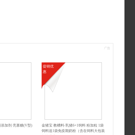
促销优
惠
添加剂 壳寡糖(V型)
金猪宝 教槽料-乳猪6+1饲料 粉加粒 1袋
饲料送1袋免疫期奶粉（含在饲料大包装