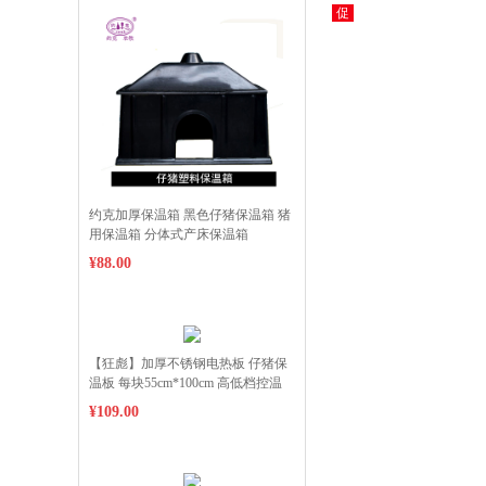
促
约克加厚保温箱 黑色仔猪保温箱 猪
用保温箱 分体式产床保温箱
¥88.00
【狂彪】加厚不锈钢电热板 仔猪保
温板 每块55cm*100cm 高低档控温
35-65℃ 低至每天1度电 整件6块发货
¥109.00
物流包邮到县 偏远地区加收运费下
单请联系客服