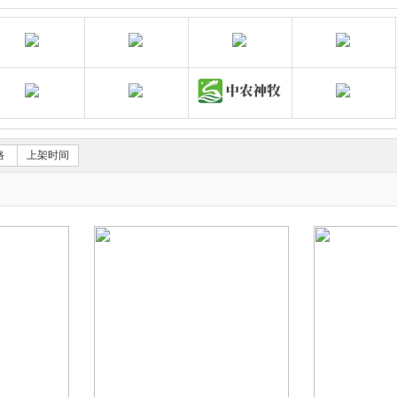
司
动保旗舰店
新希望六和
猪升源畜牧养殖器械旗舰店
约克农牧养殖器械旗舰
畜牧设备耗材金猪旗舰店
支农惠牧品牌店
湖北博大生物股份有限公司——猪老大旗舰
中农神牧官方旗舰店
格
上架时间
买5赠1