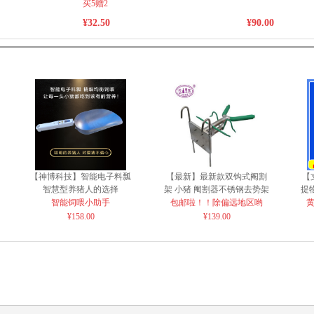
买5赠2
¥32.50
¥90.00
【神博科技】智能电子料瓢
【最新】最新款双钩式阉割
【
智慧型养猪人的选择
架 小猪 阉割器不锈钢去势架
提物
阉猪架
智能饲喂小助手
包邮啦！！除偏远地区哟
¥158.00
¥139.00