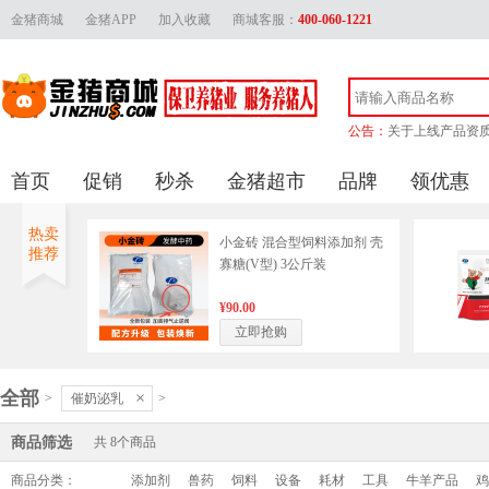
金猪商城
金猪APP
加入收藏
商城客服：
400-060-1221
公告：
关于上线产品资
金猪官方客服联
首页
促销
秒杀
金猪超市
品牌
领优惠
金猪商城上线产品审
关于供应商上传
热卖
小金砖 混合型饲料添加剂 壳
推荐
寡糖(V型) 3公斤装
¥90.00
立即抢购
全部
×
>
催奶泌乳
>
商品筛选
共
8
个商品
商品分类：
添加剂
兽药
饲料
设备
耗材
工具
牛羊产品
鸡