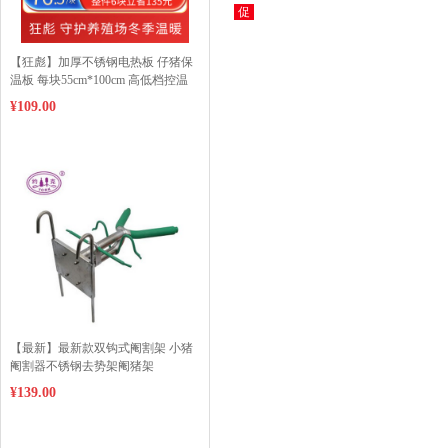
促
【狂彪】加厚不锈钢电热板 仔猪保
温板 每块55cm*100cm 高低档控温
35-65℃ 低至每天1度电 整件6块发货
¥109.00
物流包邮到县 偏远地区加收运费下
单请联系客服
【最新】最新款双钩式阉割架 小猪
阉割器不锈钢去势架阉猪架
¥139.00