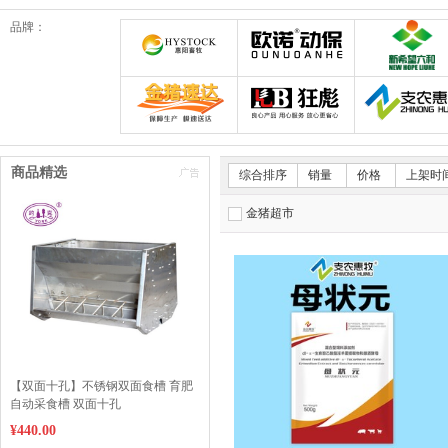
品牌：
郑州惠阳畜牧科技有限公司
欧诺动保旗舰店
金猪速达体验店
狂彪畜牧设备耗材
商品精选
综合排序
销量
价格
上架时
金猪超市
【双面十孔】不锈钢双面食槽 育肥
自动采食槽 双面十孔
¥440.00