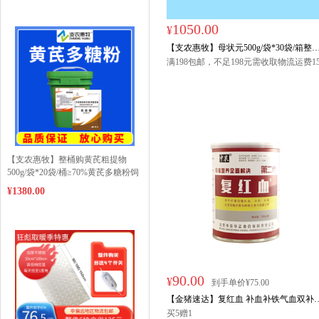
1050.00
¥
【支农惠牧】母状元500g/袋*30袋/箱整
购产后乳水奶水后备母猪发情产后无乳
满198包邮，不足198元需收取物流运费1
元，偏远地区（西藏、青海、宁夏、新
猪保健发情泌乳
疆）请联系客服咨询。
买5赠1
【支农惠牧】整桶购黄芪粗提物
500g/袋*20袋/桶≥70%黄芪多糖粉饲
料添加剂僵猪
¥1380.00
90.00
¥
到手单价¥75.00
【金猪速达】复红血 补血补铁气血双补
母猪营养 可饮水可拌料
买5赠1