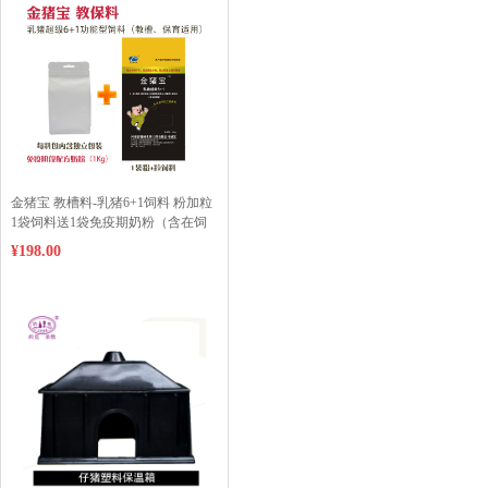
金猪宝 教槽料-乳猪6+1饲料 粉加粒
1袋饲料送1袋免疫期奶粉（含在饲
料大包装内）（云南、新疆、青
¥198.00
海、西藏、广东广西等边远地区不
包邮，运费另计）