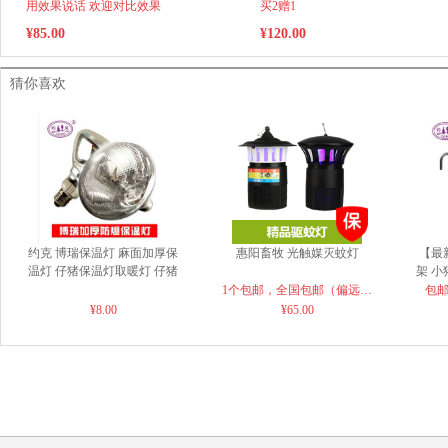
用效果说话 欢迎对比效果
买2赠1
¥85.00
¥120.00
猜你喜欢
约克 博瑞保温灯 麻面加厚保
惠阳畜牧 光触媒灭蚊灯
【最
温灯 仔猪保温灯取暖灯 仔猪
架 
取暖灯 150w/175w/245w
1个包邮，全国包邮（偏远地
包
¥8.00
区除外），默认发申通快递
¥65.00