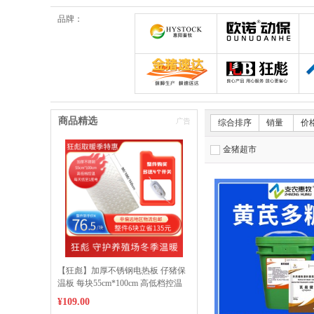
品牌：
郑州惠阳畜牧科技有限公
欧诺
金猪速达体验店
狂彪
商品精选
综合排序
销量
价
金猪超市
【狂彪】加厚不锈钢电热板 仔猪保
温板 每块55cm*100cm 高低档控温
35-65℃ 低至每天1度电 整件6块发货
¥109.00
物流包邮到县 偏远地区加收运费下