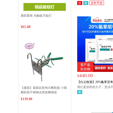
每满700元赠送:T恤/大褂/
乏。
促
劵
全年平价
温杯/雨衣/毯子/手电筒/雨
件，多买多送,赠品接受备
惠阳畜牧 光触媒灭蚊灯
¥65.00
440.00
¥
【白云牧港】20%氟苯尼考粉
气喘防控呼吸道 广谱抗菌
我们是农民的儿子，坚决
【最新】最新款双钩式阉割架 小猪
事情，做良心药，放心药
劵
阉割器不锈钢去势架阉猪架
¥139.00