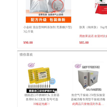
小金砖 混合型饲料添加剂 壳寡糖(V型)
肽美（纳米肽） 1kg/
3公斤装
用效果说话 欢迎对比
¥90.00
¥85.00
猜你喜欢
德国进口不锈钢针头 注射器
热空气干燥箱 250型实验室
兽用针头12支装 型号可选
器械消毒专用型干燥箱消毒
箱 250型
10板起包邮！
此商品只发物流到市县自