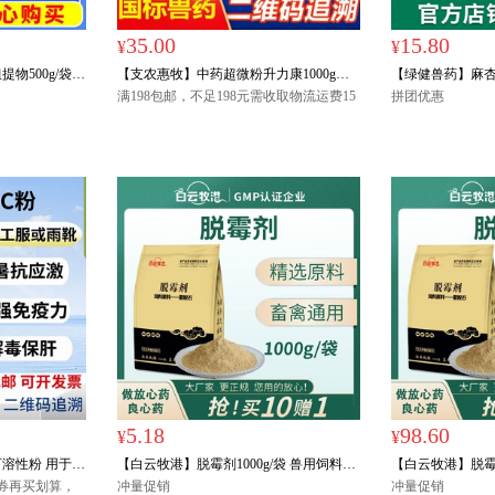
35.00
15.80
¥
¥
物500g/袋
【支农惠牧】中药超微粉升力康1000g补
【绿健兽药】麻杏
粉饲料添加剂僵猪
中益气散补益补气仔猪保健产后母猪营养
满198包邮，不足198元需收取物流运费15
肺，平喘肺热咳
拼团优惠
元，偏远地区（西藏、青海、宁夏、新
补充牛羊畜禽补益补气
粗，口渴尿少
疆）请联系客服咨询。
5.18
98.60
¥
¥
溶性粉 用于
【白云牧港】脱霉剂1000g/袋 兽用饲料添
【白云牧港】脱霉剂
、维生素C缺
惠券再买划算，
加剂
冲量促销
加剂
冲量促销