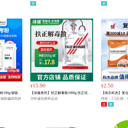
含绒工服/雨靴/保
劵
劵
伞/台灯任意1
注指定。
特价
15.90
2.50
¥
¥
100g/袋咳嗽
【绿健兽药】扶正解毒散1000g 扶正祛邪
【南京科杰】复合
 畜禽通用
不做欺骗农民的
保肝护肾 排毒解毒
26年诚信兽药企业
补充维生素、增
特价：2.5元/
每满700元赠送:T
率。
促
劵
温杯/雨衣/毯子/
件，多买多送,赠