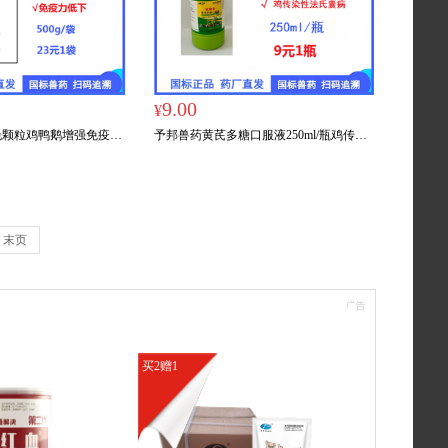
9.00
¥
免颗粒鸡鸭鹅增强免疫力
予邦兽药黄芪多糖口服液250ml/瓶鸡传染
表
性法氏囊病预防治疗
末页
买2赠1