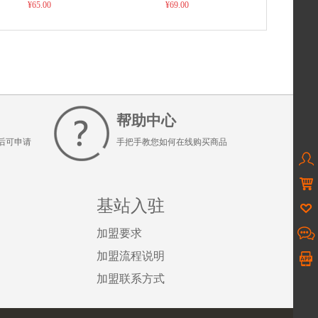
除外），默认发申通快递
¥65.00
¥69.00
帮助中心
后可申请
手把手教您如何在线购买商品


基站入驻

加盟要求

加盟流程说明
加盟联系方式