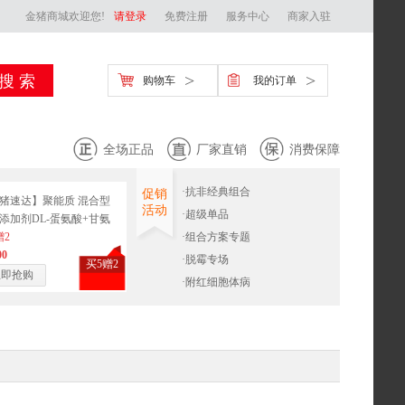
金猪商城欢迎您!
请登录
免费注册
服务中心
商家入驻
>
>
购物车
我的订单
全场正品
厂家直销
消费保障
·
抗非经典组合
促销
猪速达】聚能质 混合型
活动
·
超级单品
添加剂DL-蛋氨酸+甘氨
I型) 500g/袋
赠2
·
组合方案专题
00
·
脱霉专场
买5赠2
立即抢购
·
附红细胞体病