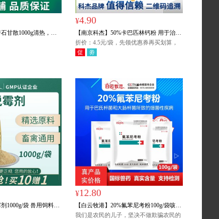
4.90
¥
石甘散1000g清热，宜
【南京科杰】50%卡巴匹林钙粉 用于治疗
喘，烦躁不安，咳嗽气
畜、禽感冒发烧，解热镇痛和抗炎作用。
折价：4.5元/袋，先领优惠券再买划算，
每满700元赠送:T恤/大褂/含绒工服/雨靴/保
促
劵
温杯/雨衣/毯子/手电筒/雨伞/台灯任意1
件，多买多送,赠品接受备注指定。
12.80
¥
1000g/袋 兽用饲料添
【白云牧港】20%氟苯尼考粉100g/袋咳嗽
气喘防控呼吸道 广谱抗菌 畜禽通用
我们是农民的儿子，坚决不做欺骗农民的