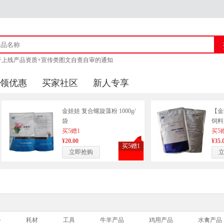
于上线产品资质+宣传类图文自查自审的通知
猪官方客服联系方式
领优惠
买家社区
新人专享
商城上线产品审核的通知 附新广告法「1 - 29禁」
于供应商上传企业资质公告
金娃娃 复合螺旋藻粉 1000g/
【金
袋
饲料
买5赠1
酸(I
买5
¥20.00
¥35.
买5赠1
立即抢购
备
耗材
工具
牛羊产品
鸡用产品
水禽产品