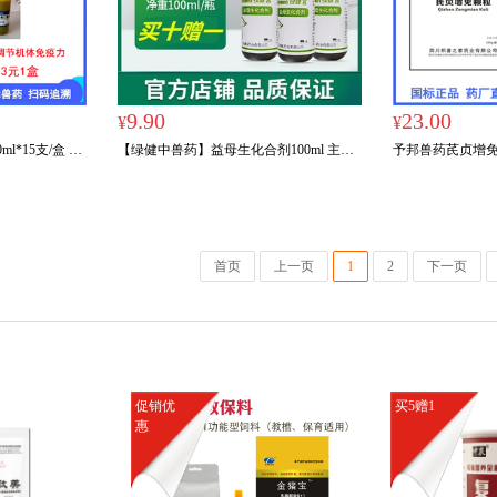
9.90
23.00
¥
¥
*15支/盒 国
【绿健中兽药】益母生化合剂100ml 主治
予邦兽药芪贞增
法氏囊病预防治
产后恶露不行，血瘀腹痛,活血祛瘀，温经
滋补肝肾益气固
止痛。
首页
上一页
1
2
下一页
促销优
买5赠1
惠