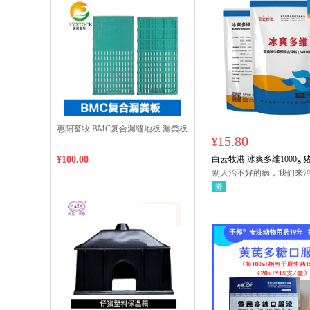
惠阳畜牧 BMC复合漏缝地板 漏粪板
15.80
¥
¥100.00
白云牧港 冰爽多维1000g
别人治不好的病，我们来
事，我们来做
劵