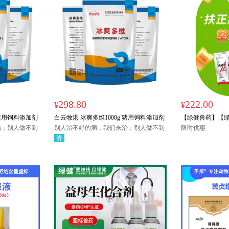
298.80
222.00
¥
¥
 猪用饲料添加剂
白云牧港 冰爽多维1000g 猪用饲料添加剂
【绿健兽药】【
治；别人做不到
别人治不好的病，我们来治；别人做不到
1000g*15袋/
限时优惠
事，我们来做
劵
毒解毒