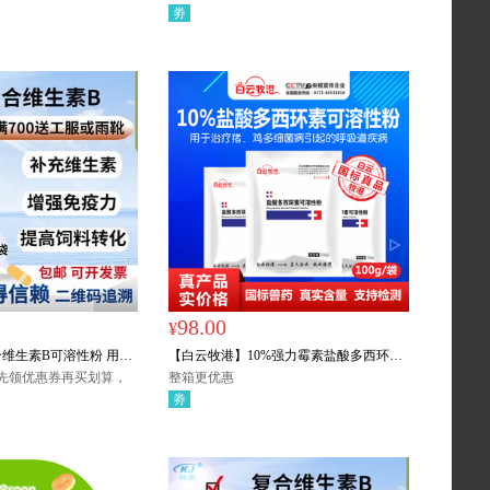
事情，做良心药，放心药
劵
98.00
¥
维生素B可溶性粉 用于
【白云牧港】10%强力霉素盐酸多西环素
强免疫力，增强饲料转化
袋，先领优惠券再买划算，
可溶性粉100g/袋*10袋/kg
整箱更优惠
恤/大褂/含绒工服/雨靴/保
劵
手电筒/雨伞/台灯任意1
品接受备注指定。
特价