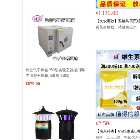
单请联系客服
1380.00
¥
【支农惠牧】整桶购黄芪粗提
*20袋/桶≥70%黄芪多糖
黄芪多糖粉，猪群免疫力
特价
热空气干燥箱 250型实验室器械消毒
专用型干燥箱消毒箱 250型
¥879.00
2.50
¥
【南京科杰】6%维生素C可
畜、禽防暑、降温、抗应激
特价：2.5元/袋，先领优