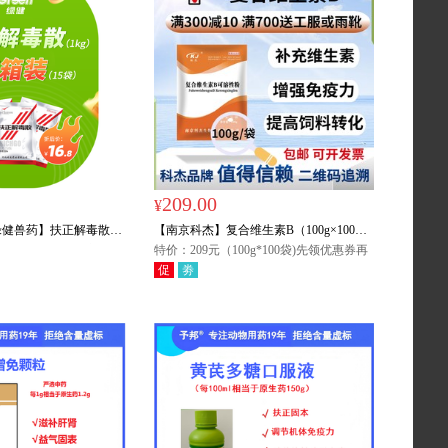
209.00
¥
绿健兽药】扶正解毒散
【南京科杰】复合维生素B（100g×100
箱 兽用扶正祛邪 保肝护肾 排
袋）整箱购
特价：209元（100g*100袋)先领优惠券再
买划算，每满700元赠送:T恤/大褂/含绒工
促
劵
服/雨靴/保温杯/雨衣/毯子/手电筒/雨伞/台
灯任意1件，多买多送,赠品接受备注指
定。