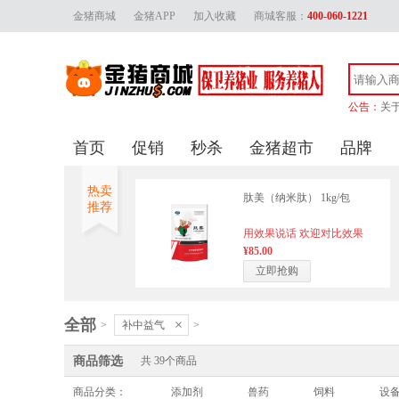
金猪商城
金猪APP
加入收藏
商城客服：
400-060-1221
公告：
关
金
首页
促销
秒杀
金猪超市
品牌
金猪
关
热卖
肽美（纳米肽） 1kg/包
推荐
用效果说话 欢迎对比效果
¥85.00
立即抢购
全部
×
>
补中益气
>
商品筛选
共
39
个商品
商品分类：
添加剂
兽药
饲料
设