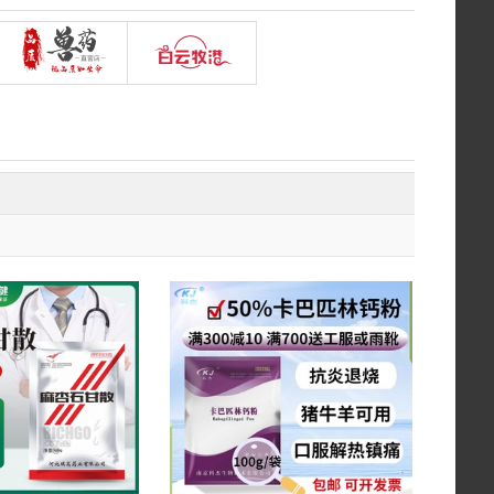
店
绿健兽药金猪商城旗舰店
品质兽药直营店
白云牧港集团金猪商城旗舰店
店
南京科杰生物
特价