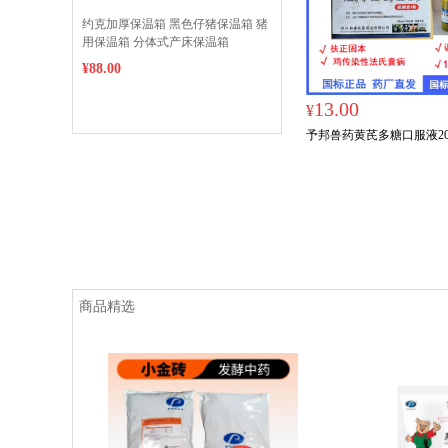
约克加厚保温箱 黑色仔猪保温箱 猪
用保温箱 分体式产床保温箱
¥88.00
13.00
¥
予邦兽药黄芪多糖口服液20ml
标正品 可追溯 鸡传染性
疗
商品精选