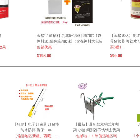
包
金猪宝 教槽料-乳猪6+1饲料 粉加粒 1袋
【金猪速达】复红
饲料送1袋免疫期奶粉（含在饲料大包装
母猪营养 可饮水
内）（云南、新疆、青海、西藏、广东
效果
促销优惠
买5赠1
广西等边远地区不包邮，运费另计）
¥198.00
¥90.00
【狂彪】电子赶猪器 赶猪棒
【最新】最新款双钩式阉割
防水防摔 质保一年
架 小猪 阉割器不锈钢去势架
96cm12000毫安
阉猪架
（偏远地区新疆、西藏、青
包邮啦！！除偏远地区哟
1