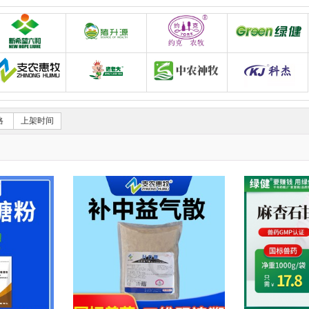
司
动保旗舰店
新希望六和
猪升源畜牧养殖器械旗舰店
约克农牧养殖器械旗舰
畜牧设备耗材金猪旗舰店
支农惠牧品牌店
湖北博大生物股份有限公司——猪老大旗舰
中农神牧官方旗舰店
格
上架时间