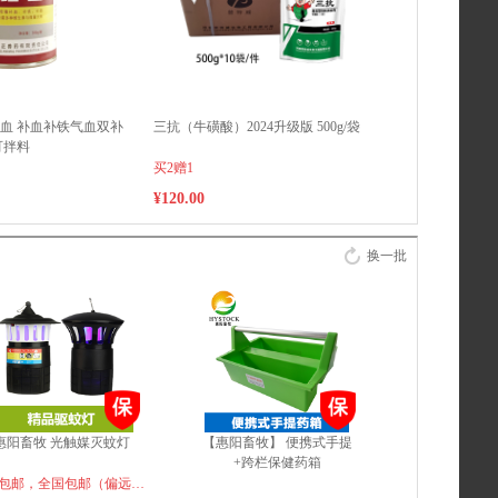
血 补血补铁气血双补
三抗（牛磺酸）2024升级版 500g/袋
可拌料
买2赠1
¥120.00
换一批
惠阳畜牧 光触媒灭蚊灯
【惠阳畜牧】 便携式手提
+跨栏保健药箱
个包邮，全国包邮（偏远地