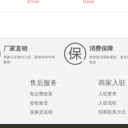
海、宁夏、甘肃运费联系客
¥270.00
¥139.00
区
服）
厂家直销
消费保障
商家认证签约入驻，直销省却中间
发货前无理由退款，发货
费用
售后
售后服务
商家入驻
免运费政策
入驻要求
签收验货
入驻流程
退换货说明
招商联系方式