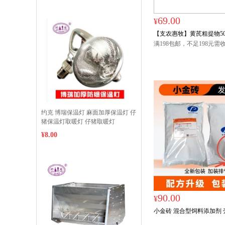
69.00
¥
【支农惠牧】黄芪粗提物50
饲料添加剂
满198包邮，不足198元需
元，偏远地区（西藏、青
肃、海南、新疆等）请联
约克 博瑞保温灯 麻面加厚保温灯 仔
猪保温灯取暖灯 仔猪取暖灯
150w/175w/245w
¥8.00
90.00
¥
小金砖 混合型饲料添加剂 壳
公斤装