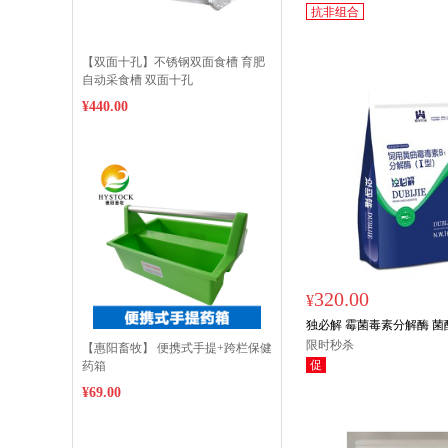
抗非组合
【双面十孔】不锈钢双面食槽 育肥
自动采食槽 双面十孔
限时秒杀
¥440.00
320.00
¥
独必解 霉菌毒素分解酶 
1kg/袋 拌料4吨
限时秒杀
【惠阳畜牧】 便携式手提+跨栏保健
促
药箱
¥69.00
限时秒杀