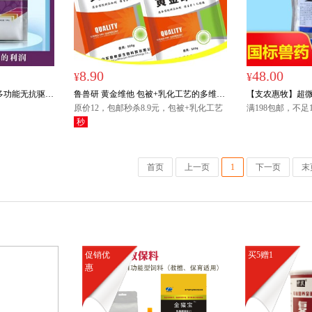
8.90
48.00
¥
¥
 多功能无抗驱虫
鲁兽研 黄金维他 包被+乳化工艺的多维
【支农惠牧】超微
线虫吸虫蛔虫绦
500g 饮水3000斤 拌料1500斤
原价12，包邮秒杀8.9元，包被+乳化工艺
黄白痢腹泻拉稀
满198包邮，不足
的多维，限量300袋
元，偏远地区（
秒
抗菌消炎止痢散
疆）请联系客服
首页
上一页
1
下一页
末
促销优
买5赠1
惠