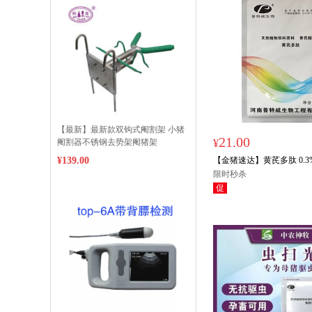
【最新】最新款双钩式阉割架 小猪
21.00
阉割器不锈钢去势架阉猪架
¥
¥139.00
【金猪速达】黄芪多肽 0.
70%黄芪多糖 100g/袋 拌料
限时秒杀
2000斤
促