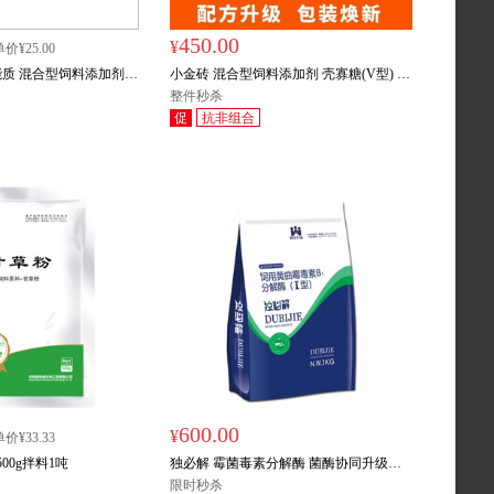
450.00
¥
价¥25.00
质 混合型饲料添加剂
小金砖 混合型饲料添加剂 壳寡糖(V型) 3
I型) 500g/袋
公斤装
整件秒杀
促
抗非组合
1
限时秒杀
600.00
¥
价¥33.33
00g拌料1吨
独必解 霉菌毒素分解酶 菌酶协同升级版
1kg/袋 拌料4吨
限时秒杀