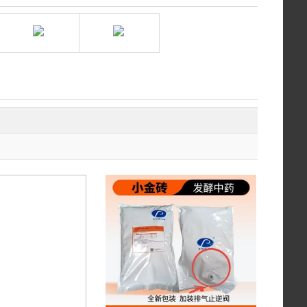
店
绿健兽药金猪商城旗舰店
品质兽药直营店
白云牧港集团金猪商城旗舰店
店
南京科杰生物
2
整件秒杀