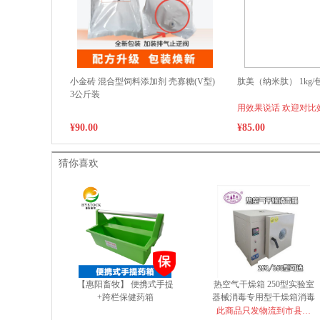
小金砖 混合型饲料添加剂 壳寡糖(V型)
肽美（纳米肽） 1kg/
3公斤装
用效果说话 欢迎对比
¥90.00
¥85.00
猜你喜欢
【惠阳畜牧】 便携式手提
热空气干燥箱 250型实验室
+跨栏保健药箱
器械消毒专用型干燥箱消毒
箱 250型
此商品只发物流到市县自