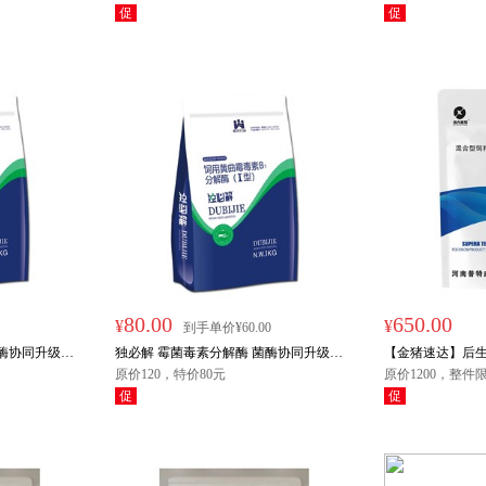
促
促
特价
限时
80.00
650.00
¥
¥
到手单价¥60.00
菌酶协同升级版
独必解 霉菌毒素分解酶 菌酶协同升级版
【金猪速达】后生
1kg/袋 拌料4吨
原价120，特价80元
生菌 益生元 合生元 
原价1200，整件
促
促
限时秒杀
限时