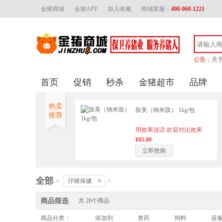
金猪商城
金猪APP
加入收藏
商城客服：
400-060-1221
公告：
关
金
首页
促销
秒杀
金猪超市
品牌
金猪
关
热卖
肽美（纳米肽） 1kg/包
推荐
用效果说话 欢迎对比效果
¥85.00
立即抢购
全部
×
>
仔猪保健
>
商品筛选
共
20
个商品
商品分类：
添加剂
兽药
饲料
设