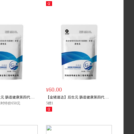
促
特价
5赠1
60.00
¥
元 肠道健康第四代 益
【金猪速达】后生元 肠道健康第四代 益
1000g/袋 拌料2000斤
限时特价650元
生菌 益生元 合生元 1000g/袋 拌料2000斤
5赠1
促
秒杀
买5赠1