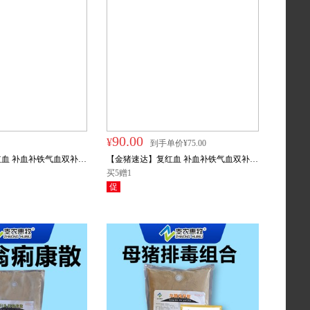
90.00
¥
到手单价¥75.00
血 补血补铁气血双补
【金猪速达】复红血 补血补铁气血双补
可拌料
母猪营养 可饮水可拌料
买5赠1
促