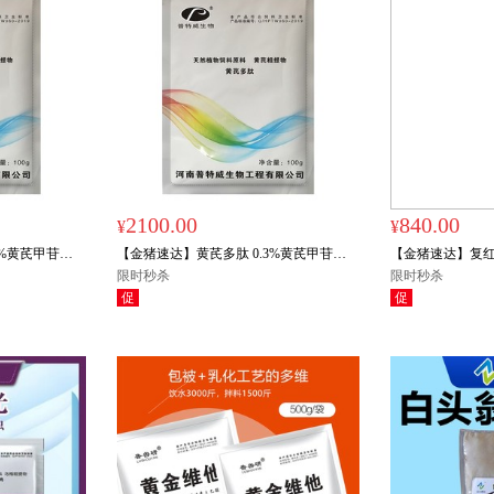
2100.00
840.00
¥
¥
3%黄芪甲苷
【金猪速达】黄芪多肽 0.3%黄芪甲苷
【金猪速达】复红
1000斤饮水
70%黄芪多糖 100g/袋 拌料1000斤饮水
限时秒杀
母猪营养 可饮水
限时秒杀
2000斤
促
促
限量秒杀