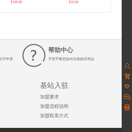
℃ 低至每天1度电 整件6块
箱发货（偏远地区新疆、
¥109.00
¥16.00
货 物流包邮到县 偏远地区
藏、青海、宁夏、甘肃运
加收运费下单请联系客服
费联系客服）
帮助中心
后可申请
手把手教您如何在线购买商品


基站入驻

加盟要求

加盟流程说明
加盟联系方式