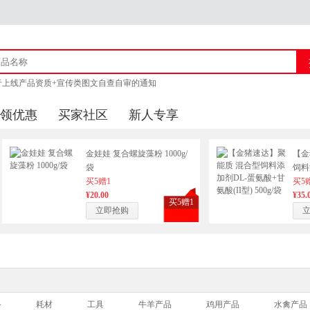
于上线产品资质+宣传类图文自查自审的通知
猪官方客服联系方式
领优惠
买家社区
新人专享
商城上线产品审核的通知 附新广告法「1 - 29禁」
于供应商上传企业资质公告
金娃娃 复合螺旋藻粉 1000g/
【金
袋
饲料
买5赠1
酸(I
买5
¥20.00
¥35.
买5赠1
立即抢购
备
耗材
工具
牛羊产品
鸡用产品
水禽产品