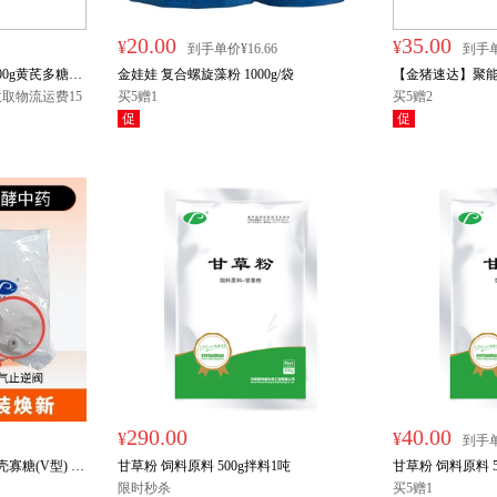
20.00
35.00
¥
¥
到手单价¥16.66
到手单
0g黄芪多糖粉
金娃娃 复合螺旋藻粉 1000g/袋
【金猪速达】聚能
收取物流运费15
买5赠1
DL-蛋氨酸+甘氨酸(I
买5赠2
海、宁夏、甘
促
促
系客服咨询。
限时秒杀
买5赠
290.00
40.00
¥
¥
到手单
寡糖(V型) 3
甘草粉 饲料原料 500g拌料1吨
甘草粉 饲料原料 5
限时秒杀
买5赠1