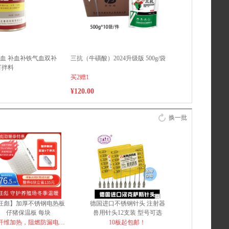
血 补血补铁气血双补
三抗（牛磺酸）2024升级版 500g/袋
可拌料
买2赠1
¥120.00
换一批
狂彪】加厚不锈钢电热板
德国进口不锈钢针头 注射器
仔猪保温板 每块
兽用针头12支装 型号可选
cm*100cm 高低档控温35-
纤维加热，阻燃防漏电，
10板起包邮！