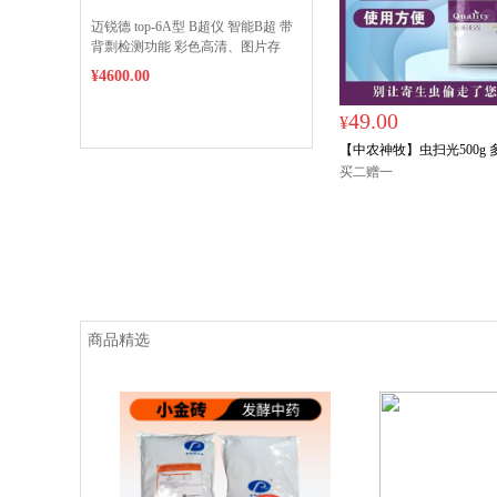
迈锐德 top-6A型 B超仪 智能B超 带
背剽检测功能 彩色高清、图片存
储，双层防碎屏，质保一年
¥4600.00
49.00
¥
【中农神牧】虫扫光500g
药 孕畜可用 体内外驱虫
买二赠一
虫等
商品精选