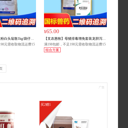
65.00
¥
粉白头翁散1kg/袋仔猪
【支农惠牧】母猪排毒增免套装龙胆泻肝
断奶腹泻回肠炎清热解毒
198元需收取物流运费15
散+排毒益健素
满198包邮，不足198元需收取物流运费15
西藏、青海、宁夏、新
元，偏远地区（西藏、青海、宁夏、新
组合方案
咨询。
疆）请联系客服咨询。
页
买2赠1