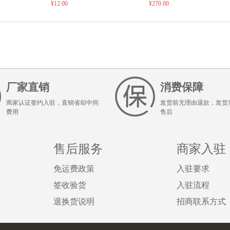
65
抗细菌、抗病毒、补液盐、
¥12.00
海、宁夏、甘肃运费联系客
¥270.00
整
发
补维生素四位一体
服）
西
厂家直销
消费保障
商家认证签约入驻，直销省却中间
发货前无理由退款，发货
费用
售后
售后服务
商家入驻
免运费政策
入驻要求
签收验货
入驻流程
退换货说明
招商联系方式