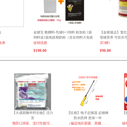
包
金猪宝 教槽料-乳猪6+1饲料 粉加粒 1袋
【金猪速达】复红
饲料送1袋免疫期奶粉（含在饲料大包装
母猪营养 可饮水
内）（云南、新疆、青海、西藏、广东
效果
促销优惠
买5赠1
广西等边远地区不包邮，运费另计）
¥198.00
¥90.00
【大成前瞻华邦生物】活力
【狂彪】电子赶猪器 赶猪棒
【
安
防水防摔 质保一年
96cm12000毫安
55
预防口蹄疫、流行性腹泻、
（偏远地区新疆、西藏、青
碳