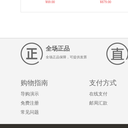
¥69.00
¥879.00
提！！
全场正品
全场正品保障，可提供发票
购物指南
支付方式
导购演示
在线支付
免费注册
邮局汇款
常见问题