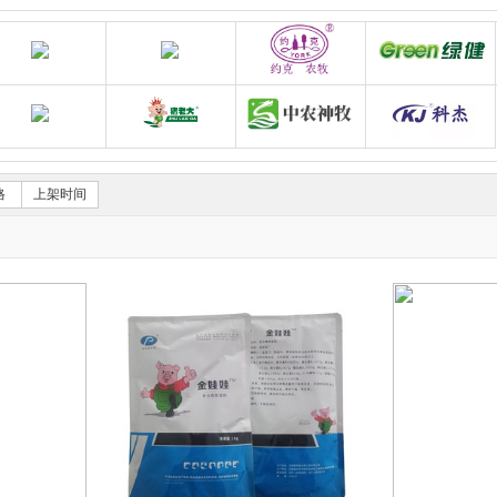
司
动保旗舰店
新希望六和
猪升源畜牧养殖器械旗舰店
约克农牧养殖器械旗舰
畜牧设备耗材金猪旗舰店
支农惠牧品牌店
湖北博大生物股份有限公司——猪老大旗舰
中农神牧官方旗舰店
格
上架时间
买5赠1
买5赠