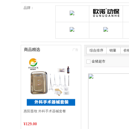
品牌：
郑州惠阳畜牧科技有限公
欧诺
金猪速达体验店
狂彪
商品精选
综合排序
销量
价
金猪超市
惠阳畜牧 外科手术器械套餐
¥129.00