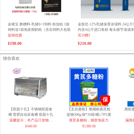
金猪宝 教槽料-乳猪6+1饲料 粉加粒 1袋
金肽壮-12%乳猪保育浓缩料 24公斤
饲料送1袋免疫期奶粉（含在饲料大包装
内含4公斤进口鱼粉 每头猪节省成本
内）（云南、新疆、青海、西藏、广东
元
促销优惠
买10赠1
广西等边远地区不包邮，运费另计）
¥198.00
¥210.00
猜你喜欢
【双面十孔】不锈钢双面食
【支农惠牧】整桶购黄芪粗
惠阳
槽 育肥自动采食槽 双面十孔
提物500g/袋*20袋/桶≥70%黄
芪多糖粉饲料添加剂僵猪
温馨提示：本产品只发物流
黄芪多糖粉，猪群免疫力
漏粪
到市县自提，请知悉！
¥440.00
¥1380.00
床