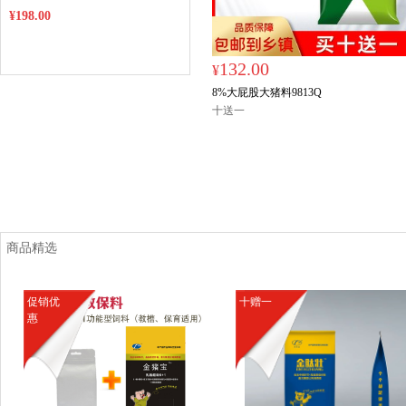
料大包装内）（云南、新疆、青
¥198.00
海、西藏、广东广西等边远地区不
包邮，运费另计）
132.00
¥
8%大屁股大猪料9813Q
十送一
商品精选
促销优
十赠一
惠