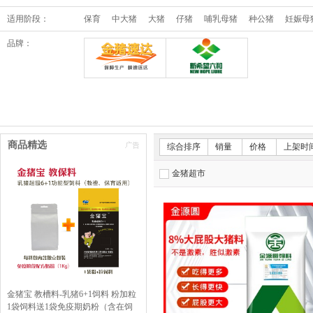
适用阶段：
保育
中大猪
大猪
仔猪
哺乳母猪
种公猪
妊娠母
品牌：
金猪速达体验店
新希望六和
商品精选
综合排序
销量
价格
上架时
金猪超市
金猪宝 教槽料-乳猪6+1饲料 粉加粒
1袋饲料送1袋免疫期奶粉（含在饲