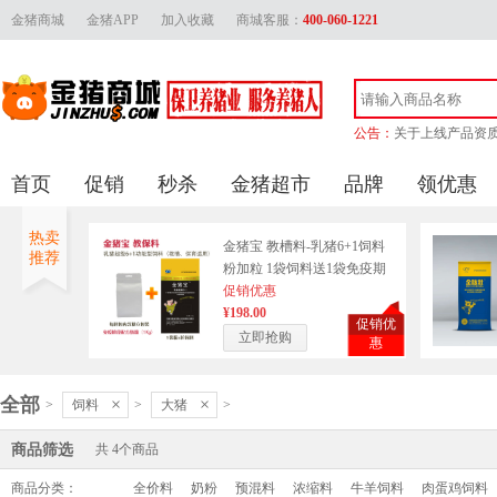
金猪商城
金猪APP
加入收藏
商城客服：
400-060-1221
公告：
关于上线产品资
金猪官方客服联
首页
促销
秒杀
金猪超市
品牌
领优惠
金猪商城上线产品审
关于供应商上传
热卖
金猪宝 教槽料-乳猪6+1饲料
推荐
粉加粒 1袋饲料送1袋免疫期
奶粉（含在饲料大包装内）
促销优惠
（云南、新疆、青海、西
¥198.00
促销优
藏、广东广西等边远地区不
立即抢购
惠
包邮，运费另计）
全部
×
×
>
饲料
>
大猪
>
商品筛选
共
4
个商品
商品分类：
全价料
奶粉
预混料
浓缩料
牛羊饲料
肉蛋鸡饲料