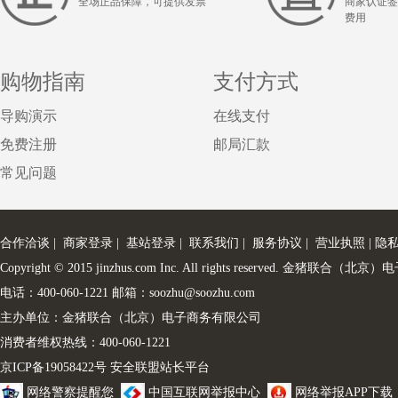
全场正品保障，可提供发票
商家认证签
费用
购物指南
支付方式
导购演示
在线支付
免费注册
邮局汇款
常见问题
合作洽谈
|
商家登录
|
基站登录
|
联系我们
|
服务协议
|
营业执照
|
隐
Copyright © 2015 jinzhus.com Inc. All rights reserved. 金
电话：400-060-1221 邮箱：soozhu@soozhu.com
主办单位：金猪联合（北京）电子商务有限公司
消费者维权热线：400-060-1221
京ICP备19058422号
安全联盟站长平台
网络警察提醒您
中国互联网举报中心
网络举报APP下载