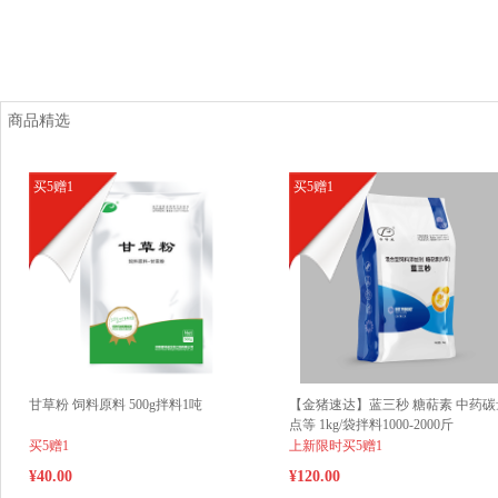
商品精选
买5赠1
买5赠1
甘草粉 饲料原料 500g拌料1吨
【金猪速达】蓝三秒 糖萜素 中药碳
点等 1kg/袋拌料1000-2000斤
买5赠1
上新限时买5赠1
¥40.00
¥120.00