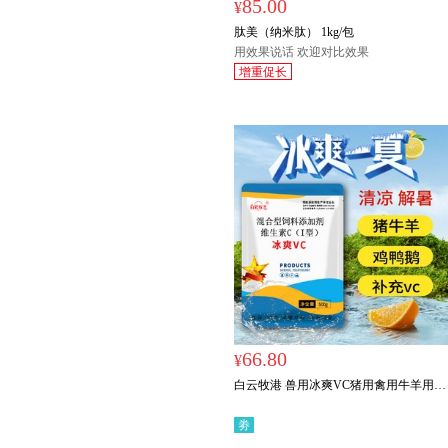
85.00
¥
肽美（纳米肽） 1kg/包
用效果说话 欢迎对比效果
增重促长
66.80
¥
白云牧港 兽用冰爽VC猪用禽用牛羊用鸡
鸭鹅用饲料添加剂
劵