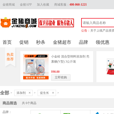
金猪商城
金猪APP
加入收藏
商城客服：
400-060-1221
公告：
关于上线产品资
金猪官方客服联
首页
促销
秒杀
金猪超市
品牌
领优惠
金猪商城上线产品审
关于供应商上传
热卖
小金砖 混合型饲料添加剂 壳
推荐
寡糖(V型) 3公斤装
¥90.00
立即抢购
全部
×
×
>
添加剂
>
促生长
>
商品筛选
共
6
个商品
品牌：