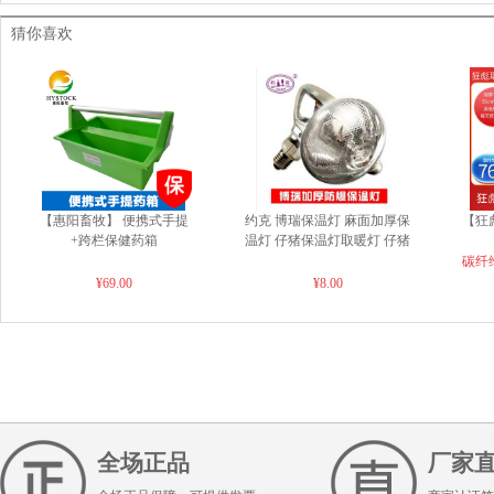
猜你喜欢
【惠阳畜牧】 便携式手提
约克 博瑞保温灯 麻面加厚保
【狂
+跨栏保健药箱
温灯 仔猪保温灯取暖灯 仔猪
取暖灯 150w/175w/245w
55c
碳纤
65℃
¥69.00
¥8.00
整箱
发货
西藏
加
全场正品
厂家