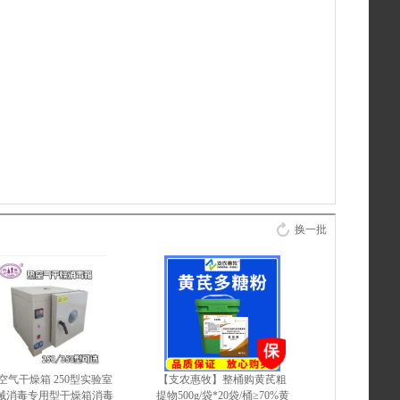
换一批
空气干燥箱 250型实验室
【支农惠牧】整桶购黄芪粗
械消毒专用型干燥箱消毒
提物500g/袋*20袋/桶≥70%黄