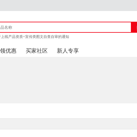
于上线产品资质+宣传类图文自查自审的通知
猪官方客服联系方式
领优惠
买家社区
新人专享
商城上线产品审核的通知 附新广告法「1 - 29禁」
于供应商上传企业资质公告