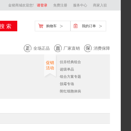
金猪商城欢迎您!
请登录
免费注册
服务中心
商家入驻
>
>
购物车
我的订单
全场正品
厂家直销
消费保障
·
抗非经典组合
促销
活动
·
超级单品
·
组合方案专题
·
脱霉专场
·
附红细胞体病