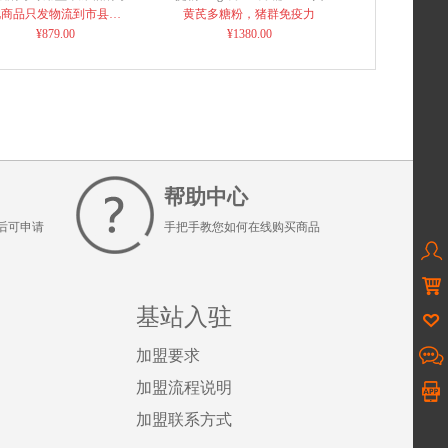
箱 250型
芪多糖粉饲料添加剂僵猪
此商品只发物流到市县自
黄芪多糖粉，猪群免疫力
¥879.00
提！！
¥1380.00
帮助中心
后可申请
手把手教您如何在线购买商品


基站入驻

加盟要求

加盟流程说明
加盟联系方式