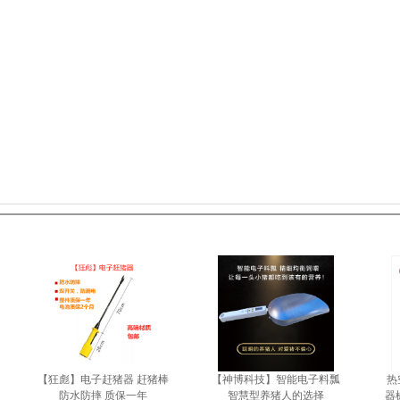
【狂彪】电子赶猪器 赶猪棒
【神博科技】智能电子料瓢
热
防水防摔 质保一年
智慧型养猪人的选择
器