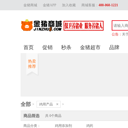
金猪商城
金猪APP
加入收藏
商城客服：
400-060-1221
公告：
关
金
首页
促销
秒杀
金猪超市
品牌
金猪
关
热卖
推荐
全部
×
>
鸡用产品
>
商品筛选
共
0
个商品
商品分类：
鸡用添加剂
鸡药