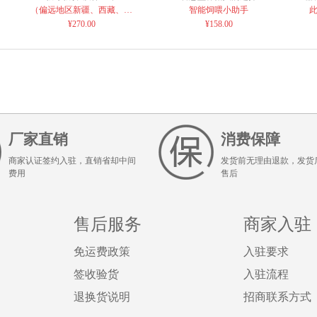
96cm12000毫安
（偏远地区新疆、西藏、青
智能饲喂小助手
海、宁夏、甘肃运费联系客
¥270.00
¥158.00
服）
厂家直销
消费保障
商家认证签约入驻，直销省却中间
发货前无理由退款，发货
费用
售后
售后服务
商家入驻
免运费政策
入驻要求
签收验货
入驻流程
退换货说明
招商联系方式