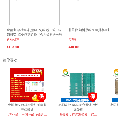
金猪宝 教槽料-乳猪6+1饲料 粉加粒 1袋
甘草粉 饲料原料 500g拌料1吨
饲料送1袋免疫期奶粉（含在饲料大包装
内）（云南、新疆、青海、西藏、广东
促销优惠
买5赠1
广西等边远地区不包邮，运费另计）
¥198.00
¥40.00
猜你喜欢
惠阳畜牧 猪场全能注射套餐
惠阳畜牧 BMC复合漏缝地板
惠阳
养猪器械
漏粪板
1套包邮，全国包邮（偏远地
漏粪板，产床漏粪板、保育