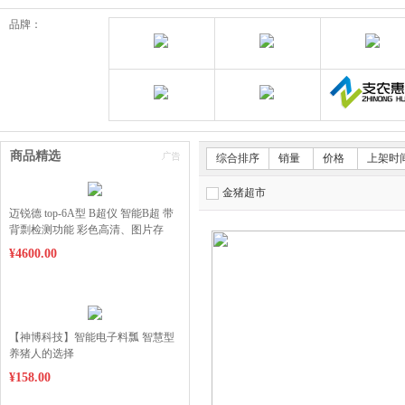
品牌：
郑州惠阳畜牧科技有限公司
欧诺动保旗舰店
金猪速达体验店
狂彪畜牧设备耗材
商品精选
综合排序
销量
价格
上架时
金猪超市
迈锐德 top-6A型 B超仪 智能B超 带
背剽检测功能 彩色高清、图片存
储，双层防碎屏，质保一年
¥4600.00
【神博科技】智能电子料瓢 智慧型
养猪人的选择
¥158.00