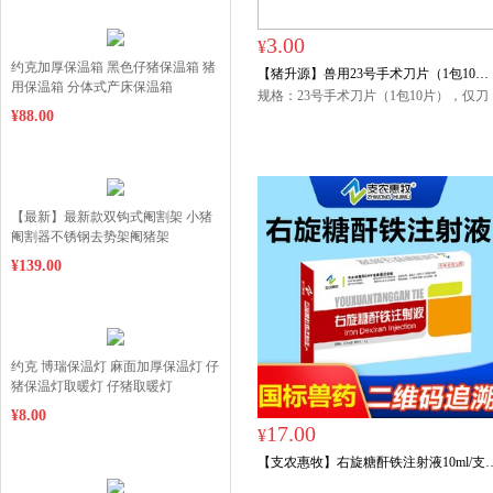
3.00
¥
约克加厚保温箱 黑色仔猪保温箱 猪
【猪升源】兽用23号手术刀片（1包10
用保温箱 分体式产床保温箱
片）阉割刀片
规格：23号手术刀片（1包10片），仅刀
¥88.00
片，如需要刀柄请在店内另购买。
【最新】最新款双钩式阉割架 小猪
阉割器不锈钢去势架阉猪架
¥139.00
约克 博瑞保温灯 麻面加厚保温灯 仔
猪保温灯取暖灯 仔猪取暖灯
150w/175w/245w
¥8.00
17.00
¥
【支农惠牧】右旋糖酐铁注射液10ml/支
*10支/盒仔猪补铁针补血牲血素铁血源附