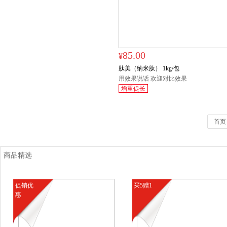
85.00
¥
肽美（纳米肽） 1kg/包
用效果说话 欢迎对比效果
增重促长
首页
商品精选
促销优
买5赠1
惠