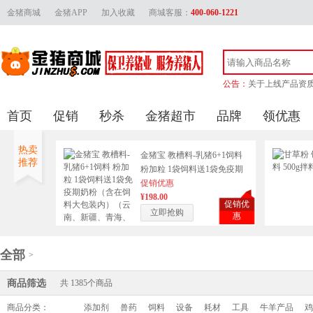
金猪商城
金猪APP
加入收藏
商城客服：
400-060-1221
公告：
关于上线产品资
金猪官方客服联
首页
促销
秒杀
金猪超市
品牌
领优惠
金猪商城上线产品审
关于供应商上传
热卖
金猪宝 教槽料-乳猪6+1饲料
推荐
粉加粒 1袋饲料送1袋免疫期
奶粉（含在饲料大包装内）
促销优惠
（云南、新疆、青海、西
¥198.00
促销优
藏、广东广西等边远地区不
立即抢购
惠
包邮，运费另计）
全部
>
商品筛选
共
1385
个商品
商品分类：
添加剂
兽药
饲料
设备
耗材
工具
牛羊产品
鸡