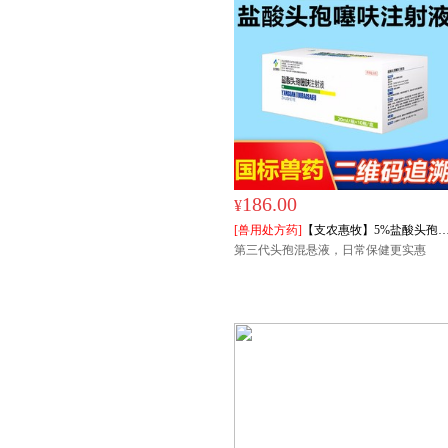
186.00
¥
[兽用处方药]
【支农惠牧】5%盐酸头孢
呋混悬液200ml/盒
第三代头孢混悬液，日常保健更实惠