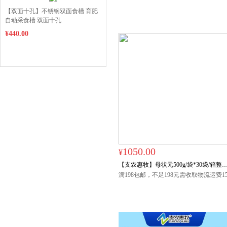
红体母猪产后补血
【双面十孔】不锈钢双面食槽 育肥
自动采食槽 双面十孔
¥440.00
1050.00
¥
【支农惠牧】母状元500g/袋*30袋/箱整
购产后乳水奶水后备母猪发情产后无乳
满198包邮，不足198元需收取物流运费1
元，偏远地区（西藏、青海、宁夏、新
猪保健发情泌乳
疆）请联系客服咨询。