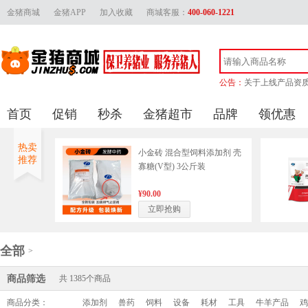
金猪商城
金猪APP
加入收藏
商城客服：
400-060-1221
公告：
关于上线产品资
金猪官方客服联
首页
促销
秒杀
金猪超市
品牌
领优惠
金猪商城上线产品审
关于供应商上传
热卖
小金砖 混合型饲料添加剂 壳
推荐
寡糖(V型) 3公斤装
¥90.00
立即抢购
全部
>
商品筛选
共
1385
个商品
商品分类：
添加剂
兽药
饲料
设备
耗材
工具
牛羊产品
鸡