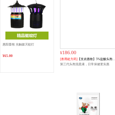
惠阳畜牧 光触媒灭蚊灯
186.00
¥
¥65.00
[兽用处方药]
【支农惠牧】5%盐酸头孢
呋混悬液200ml/盒
第三代头孢混悬液，日常保健更实惠