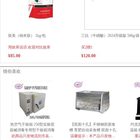
肽美（纳米肽） 1kg/包
三抗（牛磺酸）2024升级版 500g/袋
用效果说话 欢迎对比效果
买2赠1
¥85.00
¥120.00
猜你喜欢
热空气干燥箱 250型实验室
【双面十孔】不锈钢双面食
约克
器械消毒专用型干燥箱消毒
槽 育肥自动采食槽 双面十孔
温箱
箱 250型
此商品只发物流到市县自
温馨提示：本产品只发物流
重