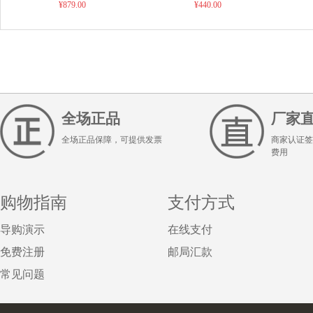
¥879.00
提！！
到市县自提，请知悉！
¥440.00
全场正品
厂家
全场正品保障，可提供发票
商家认证签
费用
购物指南
支付方式
导购演示
在线支付
免费注册
邮局汇款
常见问题