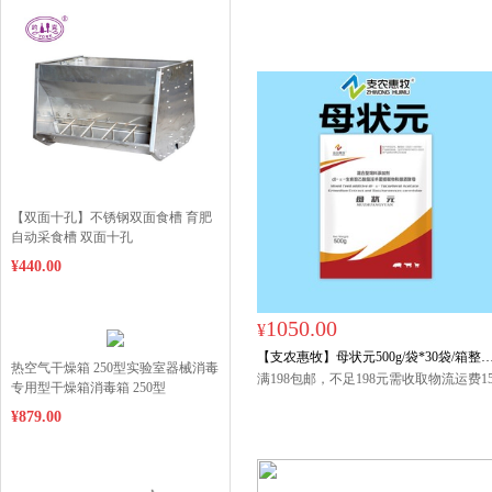
红体母猪产后补血
【双面十孔】不锈钢双面食槽 育肥
自动采食槽 双面十孔
¥440.00
1050.00
¥
【支农惠牧】母状元500g/袋*30袋/箱整
热空气干燥箱 250型实验室器械消毒
购产后乳水奶水后备母猪发情产后无乳
满198包邮，不足198元需收取物流运费1
专用型干燥箱消毒箱 250型
元，偏远地区（西藏、青海、宁夏、新
猪保健发情泌乳
¥879.00
疆）请联系客服咨询。