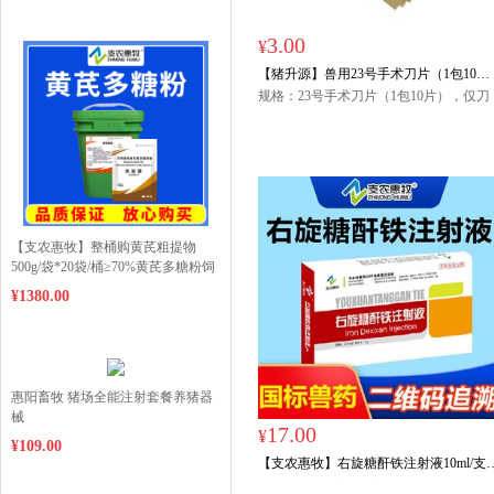
3.00
¥
【猪升源】兽用23号手术刀片（1包10
片）阉割刀片
规格：23号手术刀片（1包10片），仅刀
片，如需要刀柄请在店内另购买。
【支农惠牧】整桶购黄芪粗提物
500g/袋*20袋/桶≥70%黄芪多糖粉饲
料添加剂僵猪
¥1380.00
惠阳畜牧 猪场全能注射套餐养猪器
械
17.00
¥
¥109.00
【支农惠牧】右旋糖酐铁注射液10ml/支
*10支/盒仔猪补铁针补血牲血素铁血源附