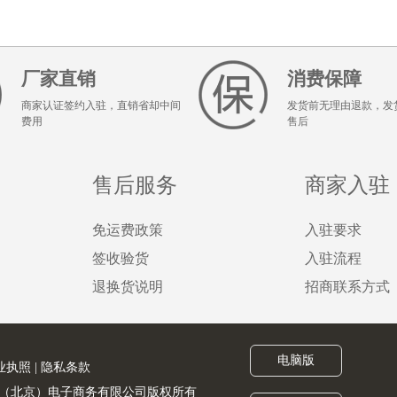
厂家直销
消费保障
商家认证签约入驻，直销省却中间
发货前无理由退款，发
费用
售后
售后服务
商家入驻
免运费政策
入驻要求
签收验货
入驻流程
退换货说明
招商联系方式
电脑版
业执照
|
隐私条款
served. 金猪联合（北京）电子商务有限公司版权所有