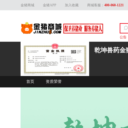
金猪商城
金猪APP
加入收藏
商城客服：
400-060-1221
公告
关于
乾坤兽药金
首页
资质荣誉