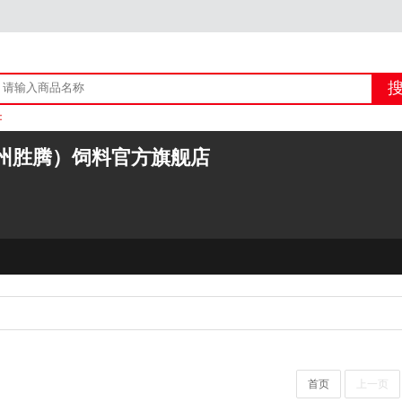
：
上线产品资质+宣传类图文自查自审的通知
州胜腾）饲料官方旗舰店
首页
上一页