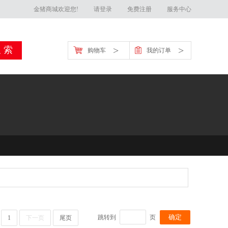
金猪商城欢迎您!
请登录
免费注册
服务中心
>
>
购物车
我的订单
金猪官方客服联系方
跳转到
页
1
下一页
尾页