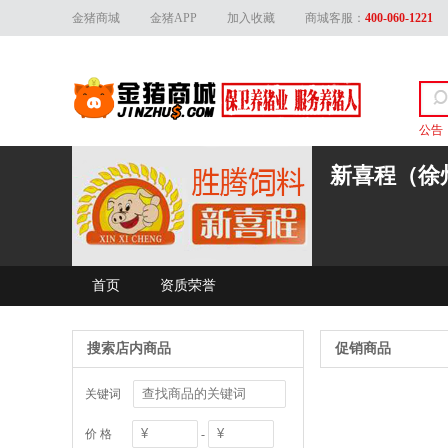
金猪商城
金猪APP
加入收藏
商城客服：
400-060-1221
公告
关于
新喜程（徐
首页
资质荣誉
搜索店内商品
促销商品
关键词
价 格
-