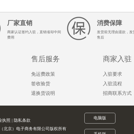
厂家直销
消费保障
商家认证签约入驻，直销省却中间
发货前无理由退款，发
费用
售后
售后服务
商家入驻
免运费政策
入驻要求
签收验货
入驻流程
退换货说明
招商联系方式
电脑版
业执照
|
隐私条款
served. 金猪联合（北京）电子商务有限公司版权所有