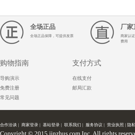
全场正品
厂家
全场正品保障，可提供发票
商家认证
费用
购物指南
支付方式
导购演示
在线支付
免费注册
邮局汇款
常见问题
合作洽谈
|
商家登录
|
基站登录
|
联系我们
|
服务协议
|
营业执照
|
隐
Copyright © 2015 jinzhus.com Inc. All rights 