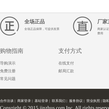
全场正品
厂家
全场正品保障，可提供发票
商家认证
费用
购物指南
支付方式
导购演示
在线支付
免费注册
邮局汇款
常见问题
合作洽谈
|
商家登录
|
基站登录
|
联系我们
|
服务协议
|
营业执照
|
隐
Copyright © 2015 jinzhus.com Inc. All rights 