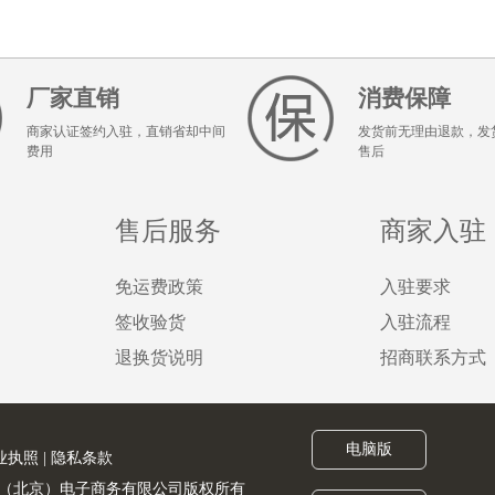
厂家直销
消费保障
商家认证签约入驻，直销省却中间
发货前无理由退款，发
费用
售后
售后服务
商家入驻
免运费政策
入驻要求
签收验货
入驻流程
退换货说明
招商联系方式
电脑版
业执照
|
隐私条款
served. 金猪联合（北京）电子商务有限公司版权所有