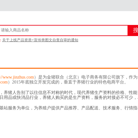
：
关于上线产品资质+宣传类图文自查自审的通知
金猪官方客服联系方式
金猪商城上线产品审核的通知 附新广告法「1 - 29禁」
关于供应商上传企业资质公告
s://www.jinzhus.com
）是为金猪联合（北京）电子商务有限公司旗下，作为
.com
）2015年底独立开发完成的，垂直于养猪行业的特色电商平台。
，养猪人告别了以往信息不对称的时代，现代养猪生产资料的价格、性能
日用品或快消品行业，养猪人购买的是生产资料，服务的对接必不可少，
基站服务为单位，为养殖户提供产品推荐、产品配送、技术服务、行情指