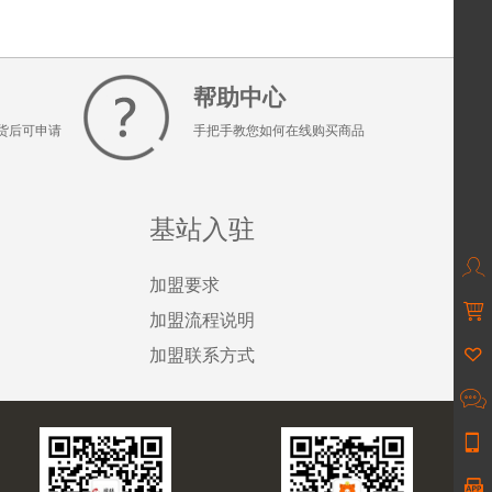
帮助中心
货后可申请
手把手教您如何在线购买商品
基站入驻

加盟要求

加盟流程说明

加盟联系方式

