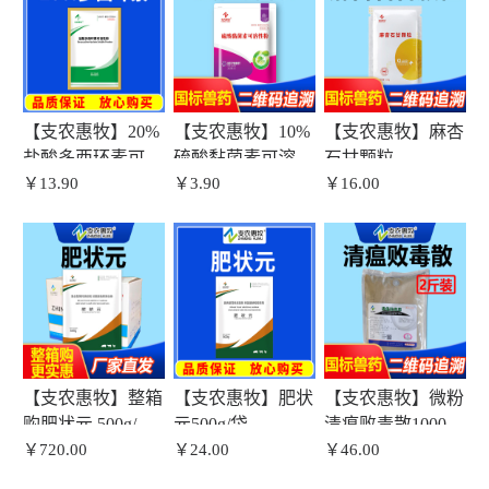
【支农惠牧】20%
【支农惠牧】10%
【支农惠牧】麻杏
盐酸多西环素可溶
硫酸黏菌素可溶性
石甘颗粒
性粉
￥13.90
粉100g
￥3.90
￥16.00
【支农惠牧】整箱
【支农惠牧】肥状
【支农惠牧】微粉
购肥状元 500g/袋
元500g/袋
清瘟败毒散1000g/
*30袋/箱
￥720.00
￥24.00
袋
￥46.00