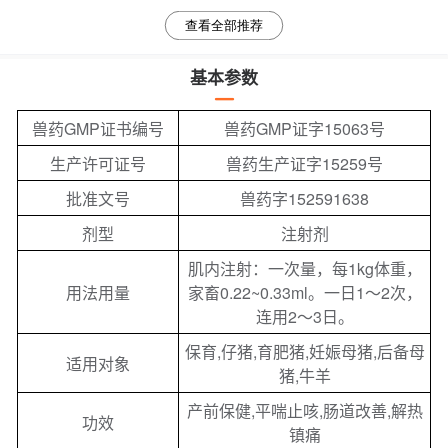
查看全部推荐
基本参数
兽药GMP证书编号
兽药GMP证字15063号
生产许可证号
兽药生产证字15259号
批准文号
兽药字152591638
剂型
注射剂
肌内注射：一次量，每1kg体重，
用法用量
家畜0.22~0.33ml。一日1～2次，
连用2～3日。
保育,仔猪,育肥猪,妊娠母猪,后备母
适用对象
猪,牛羊
产前保健,平喘止咳,肠道改善,解热
功效
镇痛