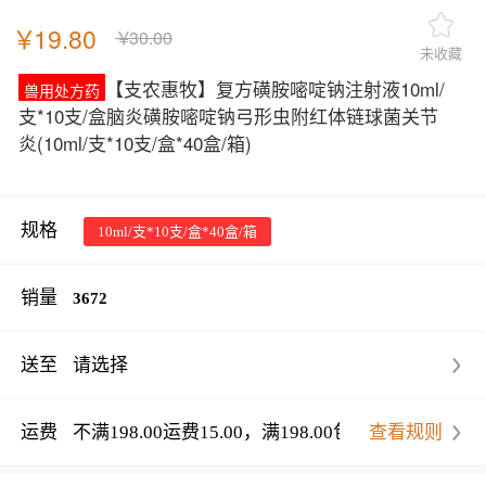
￥
19.80
￥
30.00
未收藏
【支农惠牧】复方磺胺嘧啶钠注射液10ml/
兽用处方药
支*10支/盒脑炎磺胺嘧啶钠弓形虫附红体链球菌关节
炎
(10ml/支*10支/盒*40盒/箱)
规格
10ml/支*10支/盒*40盒/箱
销量
3672
送至
请选择
运费
不满198.00运费15.00，满198.00包邮
查看规则