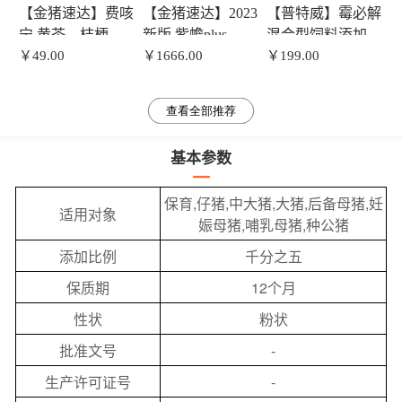
【金猪速达】费咳
【金猪速达】2023
【普特威】霉必解
宁 黄苓、桔梗、
新版 紫蟾plus 金乌
混合型饲料添加剂
甘草粗提物 ( 复配
￥49.00
蒲粗提粉 双向发
￥1666.00
母猪脱霉剂 500g
￥199.00
型） 1kg/袋 拌料
酵 1kg/袋
拌料2000斤
400-600斤
查看全部推荐
基本参数
保育,仔猪,中大猪,大猪,后备母猪,妊
适用对象
娠母猪,哺乳母猪,种公猪
添加比例
千分之五
保质期
12个月
性状
粉状
-
批准文号
-
生产许可证号