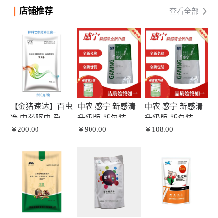
店铺推荐
查看全部
【金猪速达】百虫
中农 感宁 新感清
中农 感宁 新感清
净 中药驱虫 孕畜
升级版 新包装
升级版 新包装
可用 内外双驱 无
￥200.00
500g/袋 拌料500斤
￥900.00
500g/袋 拌料500斤
￥108.00
抗 可拌料、饮
兑水1000斤
兑水1000斤
水、外用喷洒
250g/袋