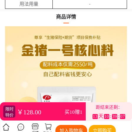
-
用法用量
商品详情
距结束还剩：
限时
￥128.00
买10赠1
特价
天
:
:
13
10
39
06
加入购物车
立即购买