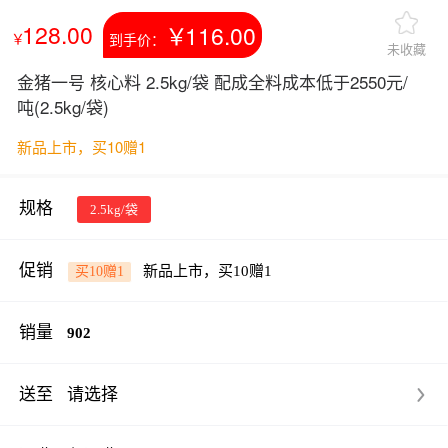
128.00
￥
116.00
￥
到手价：
未收藏
金猪一号 核心料 2.5kg/袋 配成全料成本低于2550元/
吨
(2.5kg/袋)
新品上市，买10赠1
规格
2.5kg/袋
促销
新品上市，买10赠1
买10赠1
销量
902
送至
请选择