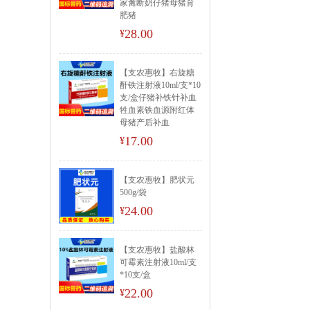
家禽断奶仔猪母猪育
肥猪
28.00
¥
【支农惠牧】右旋糖
酐铁注射液10ml/支*10
支/盒仔猪补铁针补血
牲血素铁血源附红体
母猪产后补血
17.00
¥
【支农惠牧】肥状元
500g/袋
24.00
¥
【支农惠牧】盐酸林
可霉素注射液10ml/支
*10支/盒
22.00
¥