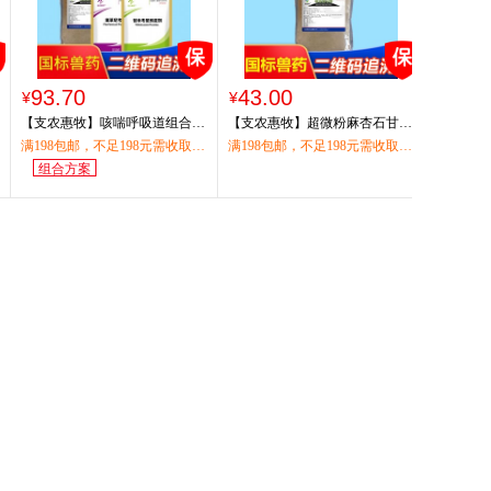
93.70
43.00
¥
¥
【支农惠牧】咳喘呼吸道组合
【支农惠牧】超微粉麻杏石甘散
20%替米考星粉2袋+麻杏石甘散
1公斤清热、宣肺、平喘、肺热
满198包邮，不足198元需收取物
满198包邮，不足198元需收取物
1袋+20%氟苯尼考粉2袋
咳喘
组合方案
流运费15元，偏远地区（西藏、
流运费15元，偏远地区（西藏、
青海、宁夏、新疆）请联系客服
青海、宁夏、新疆）请联系客服
咨询。
咨询。