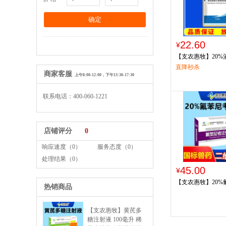
22.60
¥
【支农惠牧】20
素预混剂100g
直降秒杀
商家客服
上午8:00-12:00，下午13:30-17:30
联系电话：400-060-1221
店铺评分
0
响应速度（0）
服务态度（0）
处理结果（0）
45.00
¥
【支农惠牧】20
热销商品
液10ml/支*10支/盒
【支农惠牧】黄芪多
糖注射液 100毫升 稀