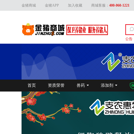
金猪商城
金猪APP
加入收藏
商城客服：
400-060-1221
公告
关于
首页
资质荣誉
兽药
添加剂