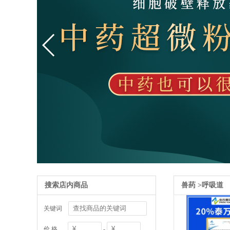
搜索店内商品
兽药
>
呼吸道
关键词
价 格
-