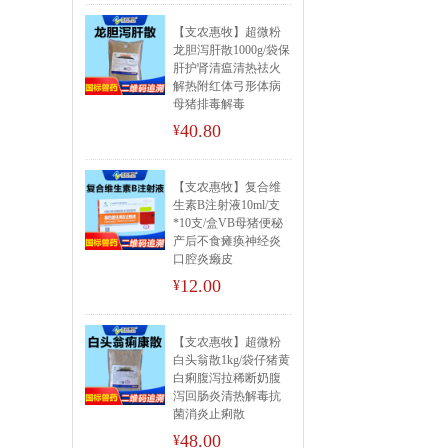
【支农惠牧】超微粉
龙胆泻肝散1000g/袋保
肝护肾清瘟清热祛火
解热附红体弓形体病
母猪排毒解毒
40.80
¥
【支农惠牧】复合维
生素B注射液10ml/支
*10支/盒VB母猪便秘
产后不食瘫痪神经炎
口腔炎癞皮
12.00
¥
【支农惠牧】超微粉
白头翁散1kg/袋仔猪黄
白痢腹泻拉稀断奶腹
泻回肠炎清热解毒抗
菌消炎止痢散
48.00
¥