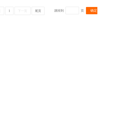
跳转到
页
页
1
下一页
尾页