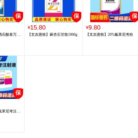
15.80
9.80
¥
¥
%酒石酸泰万菌
【支农惠牧】麻杏石甘散1000g
【支农惠牧】20%氟苯尼考粉
%氟苯尼考注射