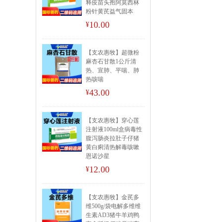
释疫苗头孢阿莫西林
粉针黄芪益气固本
10.00
¥
【支农惠牧】超微粉
麻杏石甘散1公斤清
热、宣肺、平喘、肺
热咳喘
43.00
¥
【支农惠牧】穿心莲
注射液100ml盒病毒性
腹泻肠炎拉肚子仔猪
黄白痢清热解毒咳嗽
恩诺沙星
12.00
¥
【支农惠牧】金芪多
维500g/袋电解多维维
生素AD3猪牛羊鸡鸭