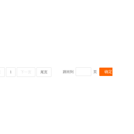
跳转到
页
页
1
下一页
尾页