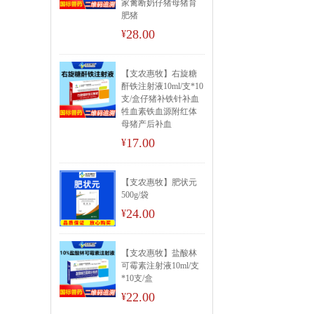
家禽断奶仔猪母猪育
肥猪
28.00
¥
【支农惠牧】右旋糖
酐铁注射液10ml/支*10
支/盒仔猪补铁针补血
牲血素铁血源附红体
母猪产后补血
17.00
¥
【支农惠牧】肥状元
500g/袋
24.00
¥
【支农惠牧】盐酸林
可霉素注射液10ml/支
*10支/盒
22.00
¥