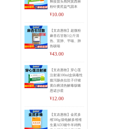
释疫苗头孢阿莫西林
粉针黄芪益气固本
10.00
¥
【支农惠牧】超微粉
麻杏石甘散1公斤清
热、宣肺、平喘、肺
热咳喘
43.00
¥
【支农惠牧】穿心莲
注射液100ml盒病毒性
腹泻肠炎拉肚子仔猪
黄白痢清热解毒咳嗽
恩诺沙星
12.00
¥
【支农惠牧】金芪多
维500g/袋电解多维维
生素AD3猪牛羊鸡鸭