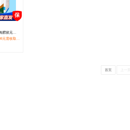
购肥状元
98元需收取物
远地区（西藏、
、海南、新疆
询。
首页
上一