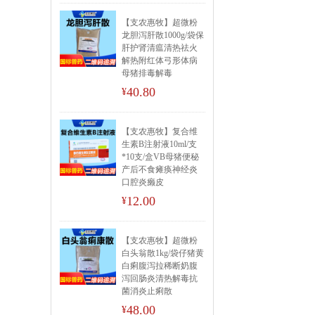
【支农惠牧】超微粉
龙胆泻肝散1000g/袋保
肝护肾清瘟清热祛火
解热附红体弓形体病
母猪排毒解毒
40.80
¥
【支农惠牧】复合维
生素B注射液10ml/支
*10支/盒VB母猪便秘
产后不食瘫痪神经炎
口腔炎癞皮
12.00
¥
【支农惠牧】超微粉
白头翁散1kg/袋仔猪黄
白痢腹泻拉稀断奶腹
泻回肠炎清热解毒抗
菌消炎止痢散
48.00
¥