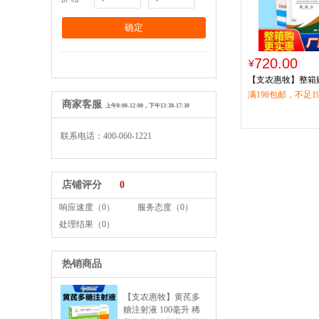
720.00
¥
【支农惠牧】整箱
500g/袋*30袋/箱
满198包邮，不足1
商家客服
上午8:00-12:00，下午13:30-17:30
流运费15元，偏
青海、宁夏、甘肃
联系电话：400-060-1221
等）请联系客服咨
店铺评分
0
响应速度（0）
服务态度（0）
处理结果（0）
热销商品
【支农惠牧】黄芪多
糖注射液 100毫升 稀