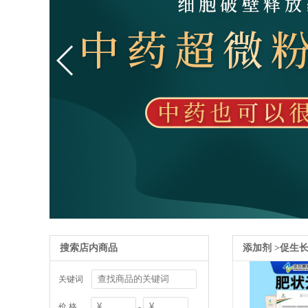
搜索店内商品
添加剂
>
促生
关键词
价 格
-