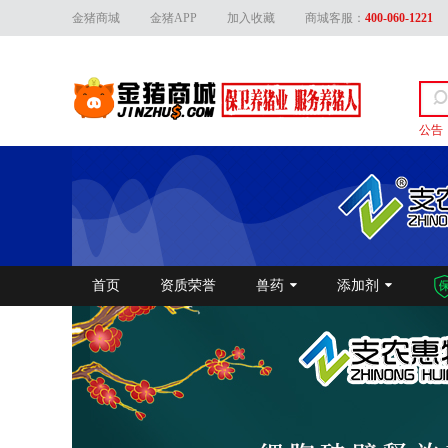
金猪商城
金猪APP
加入收藏
商城客服：
400-060-1221
公告
关于
首页
资质荣誉
兽药
添加剂