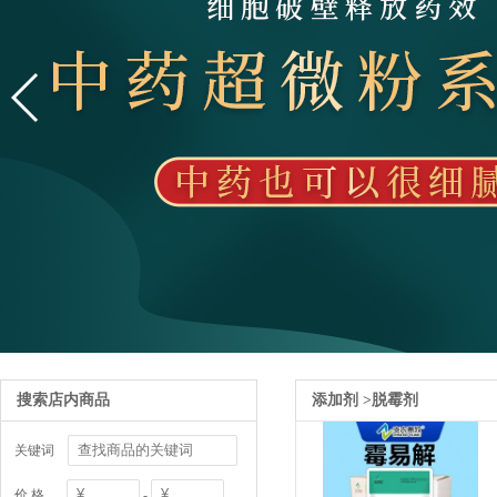
搜索店内商品
添加剂
>
脱霉剂
关键词
价 格
-