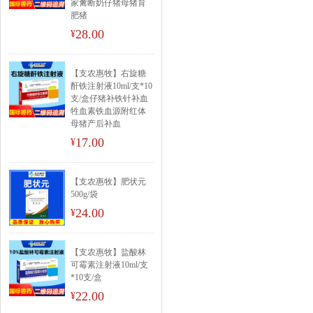
家禽断奶仔猪母猪育
肥猪
28.00
¥
【支农惠牧】右旋糖
酐铁注射液10ml/支*10
支/盒仔猪补铁针补血
牲血素铁血源附红体
母猪产后补血
17.00
¥
【支农惠牧】肥状元
500g/袋
24.00
¥
【支农惠牧】盐酸林
可霉素注射液10ml/支
*10支/盒
22.00
¥