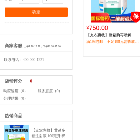
750.00
¥
【支农惠牧】整箱购霉易解
500g/袋*30袋/箱
满198包邮，不足198元需收取物
商家客服
上午8:00-12:00，下午13:30-17:30
流运费15元，偏远地区（西藏、
青海、宁夏、甘肃、海南、新疆
联系电话：400-060-1221
等）请联系客服咨询。
店铺评分
0
响应速度（0）
服务态度（0）
处理结果（0）
热销商品
【支农惠牧】黄芪多
糖注射液 100毫升 稀