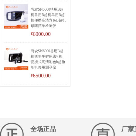
尚农SN5000猪用B超
机兽用B超机羊用B超
机便携高清彩色B超机
母猪怀孕检测仪
6000.00
¥
尚农SN6000兽用B超
机猪羊牛驴用B超机
便携式高清彩色b超旗
舰机兽用测孕仪
6500.00
¥
全场正品
厂家