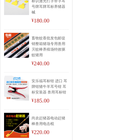
标识激光打字带字耳
号牌耳牌耳标养猪器
械
180.00
¥
畜牧蚊香批发包邮促
销整箱猪场专用兽用
灭蚊棒养殖场特效驱
蚊猪用
240.00
¥
安乐福耳标钳 进口 耳
牌钳猪牛羊耳号钳 耳
标安装器 兽用耳标钳
185.00
¥
尚农赶猪器电动赶猪
棒兽用电击棍
220.00
¥