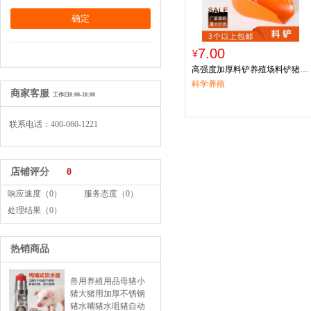
7.00
¥
高强度加厚料铲养殖场料铲猪场
牛场用塑料铲
科学养殖
商家客服
工作日8:00-18:00
联系电话：400-060-1221
店铺评分
0
响应速度（0）
服务态度（0）
处理结果（0）
热销商品
兽用养殖用品母猪小
猪大猪用加厚不锈钢
猪水嘴猪水咀猪自动