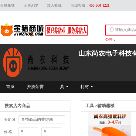
金猪商城
金猪APP
加入收藏
商城客服：
400-060-1221
公告：
关于上线产品资质
山东尚农电子科技
首页
资质荣誉
工具
耗材
搜索店内商品
工具
>
辅助器械
关键词
价 格
-