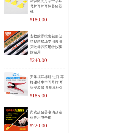
标识激光打字带字耳
号牌耳牌耳标养猪器
械
180.00
¥
畜牧蚊香批发包邮促
销整箱猪场专用兽用
灭蚊棒养殖场特效驱
蚊猪用
240.00
¥
安乐福耳标钳 进口 耳
牌钳猪牛羊耳号钳 耳
标安装器 兽用耳标钳
185.00
¥
尚农赶猪器电动赶猪
棒兽用电击棍
220.00
¥