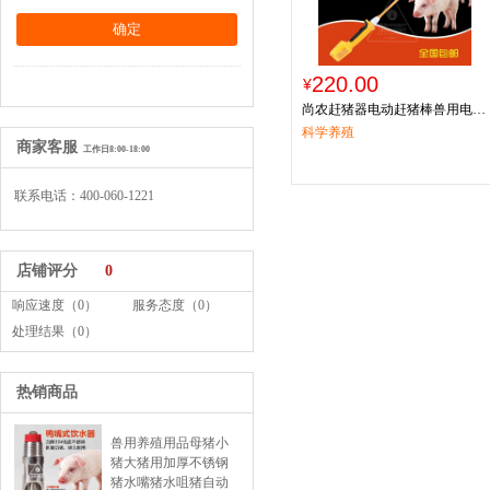
220.00
¥
尚农赶猪器电动赶猪棒兽用电击
棍
科学养殖
商家客服
工作日8:00-18:00
联系电话：400-060-1221
店铺评分
0
响应速度（0）
服务态度（0）
处理结果（0）
热销商品
兽用养殖用品母猪小
猪大猪用加厚不锈钢
猪水嘴猪水咀猪自动