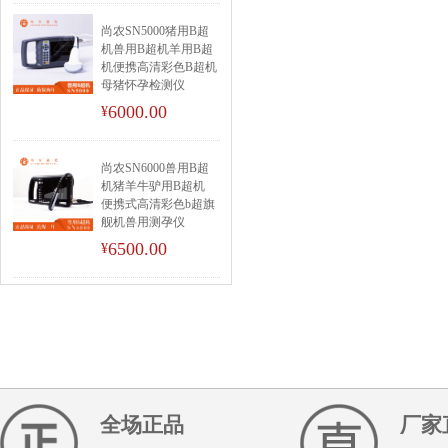
尚农SN5000猪用B超
机兽用B超机羊用B超
机便携高清彩色B超机
母猪怀孕检测仪
6000.00
¥
尚农SN6000兽用B超
机猪羊牛驴用B超机
便携式高清彩色b超旗
舰机兽用测孕仪
6500.00
¥
全场正品
厂家