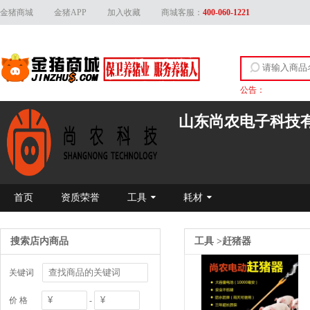
金猪商城
金猪APP
加入收藏
商城客服：
400-060-1221
公告：
关于上线产品资质
山东尚农电子科技
首页
资质荣誉
工具
耗材
搜索店内商品
工具
>
赶猪器
关键词
价 格
-