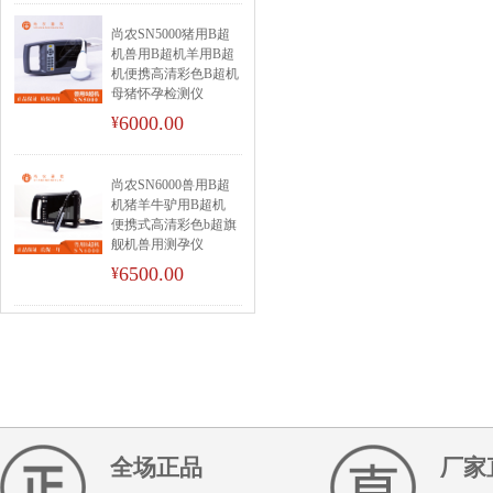
尚农SN5000猪用B超
机兽用B超机羊用B超
机便携高清彩色B超机
母猪怀孕检测仪
6000.00
¥
尚农SN6000兽用B超
机猪羊牛驴用B超机
便携式高清彩色b超旗
舰机兽用测孕仪
6500.00
¥
全场正品
厂家