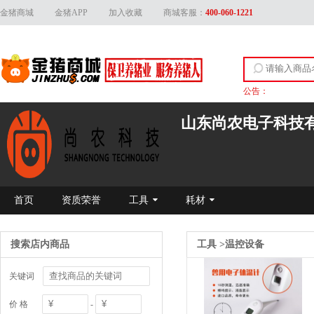
金猪商城
金猪APP
加入收藏
商城客服：
400-060-1221
公告：
关于上线产品资质
山东尚农电子科技
首页
资质荣誉
工具
耗材
搜索店内商品
工具
>
温控设备
关键词
价 格
-