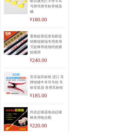
标识激光打字带字耳
号牌耳牌耳标养猪器
械
180.00
¥
畜牧蚊香批发包邮促
销整箱猪场专用兽用
灭蚊棒养殖场特效驱
蚊猪用
240.00
¥
安乐福耳标钳 进口 耳
牌钳猪牛羊耳号钳 耳
标安装器 兽用耳标钳
185.00
¥
尚农赶猪器电动赶猪
棒兽用电击棍
220.00
¥