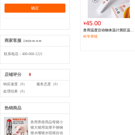
45.00
¥
兽用温度仪动物体温计测肛温电
子体温计猪用宠物用体温计
科学养殖
商家客服
工作日8:00-18:00
联系电话：400-060-1221
店铺评分
0
响应速度（0）
服务态度（0）
处理结果（0）
热销商品
兽用养殖用品母猪小
猪大猪用加厚不锈钢
猪水嘴猪水咀猪自动