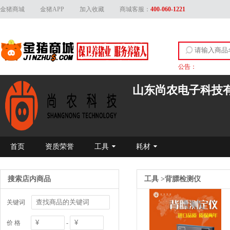
金猪商城
金猪APP
加入收藏
商城客服：
400-060-1221
公告：
关于上线产品资质
山东尚农电子科技
首页
资质荣誉
工具
耗材
搜索店内商品
工具
>
背膘检测仪
关键词
价 格
-