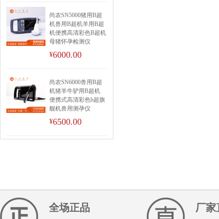
尚农SN5000猪用B超
机兽用B超机羊用B超
机便携高清彩色B超机
母猪怀孕检测仪
6000.00
¥
尚农SN6000兽用B超
机猪羊牛驴用B超机
便携式高清彩色b超旗
舰机兽用测孕仪
6500.00
¥
全场正品
厂家