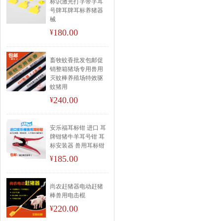
标识激光打字带字耳
号牌耳牌耳标养猪器
械
180.00
¥
畜牧蚊香批发包邮促
销整箱猪场专用兽用
灭蚊棒养殖场特效驱
蚊猪用
240.00
¥
安乐福耳标钳 进口 耳
牌钳猪牛羊耳号钳 耳
标安装器 兽用耳标钳
185.00
¥
尚农赶猪器电动赶猪
棒兽用电击棍
220.00
¥