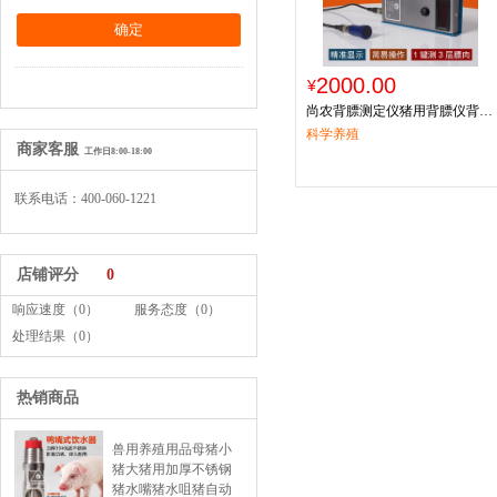
2000.00
¥
尚农背膘测定仪猪用背膘仪背膘
测定仪猪用背标仪种猪背膘仪动
科学养殖
商家客服
物
工作日8:00-18:00
联系电话：400-060-1221
店铺评分
0
响应速度（0）
服务态度（0）
处理结果（0）
热销商品
兽用养殖用品母猪小
猪大猪用加厚不锈钢
猪水嘴猪水咀猪自动